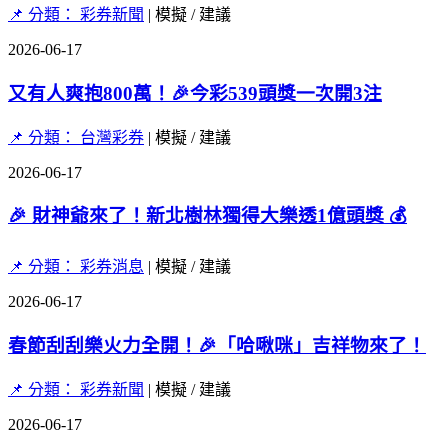
📌 分類：
彩券新聞
| 模擬 / 建議
2026-06-17
又有人爽抱800萬！🎉今彩539頭獎一次開3注
📌 分類：
台灣彩券
| 模擬 / 建議
2026-06-17
🎉 財神爺來了！新北樹林獨得大樂透1億頭獎 💰
📌 分類：
彩券消息
| 模擬 / 建議
2026-06-17
春節刮刮樂火力全開！🎉「哈啾咪」吉祥物來了！
📌 分類：
彩券新聞
| 模擬 / 建議
2026-06-17