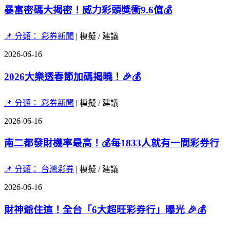
暴富密碼大揭密！威力彩頭獎衝9.6億💰
📌 分類：
彩券新聞
| 模擬 / 建議
2026-06-16
2026大樂透春節加碼揭曉！🎉💰
📌 分類：
彩券新聞
| 模擬 / 建議
2026-06-16
南二都發財機率最高！💰每1833人就有一間彩券行
📌 分類：
台灣彩券
| 模擬 / 建議
2026-06-16
財神爺住這！全台「6大超旺彩券行」曝光 🎉💰