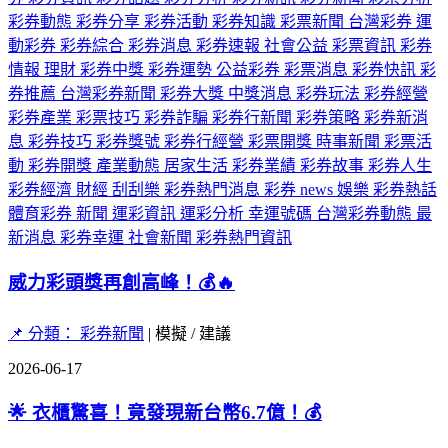
彩券動態
彩券分享
彩券活動
彩券知識
彩票新聞
台灣彩券
運
動彩券
彩券綜合
彩券消息
彩券速報
社會公益
彩票資訊
彩券
情報
理財
彩券中獎
彩券運勢
公益彩券
彩票消息
彩券快訊
彩
券推薦
台灣彩券新聞
彩券大獎
中獎消息
彩券玩法
彩券經營
彩券產業
彩票技巧
彩券詐騙
彩券行新聞
彩券策略
彩券新消
息
彩券技巧
彩券獎號
彩券行經營
彩票開獎
時事新聞
彩票活
動
彩券開獎
產業動態
居家生活
彩券業績
彩券故事
彩券人生
彩券經濟
財經
刮刮樂
彩券熱門消息
彩券 news
娛樂
彩券熱話
體育彩券
新聞
運彩資訊
運彩分析
幸運號碼
台灣彩券動態
最
新消息
彩券幸運
社會新聞
彩券熱門資訊
威力彩頭獎再創高峰！💰🔥
📌 分類：
彩券新聞
| 模擬 / 建議
2026-06-17
🌟 衣櫃驚喜！竟發現新台幣6.7億！💰