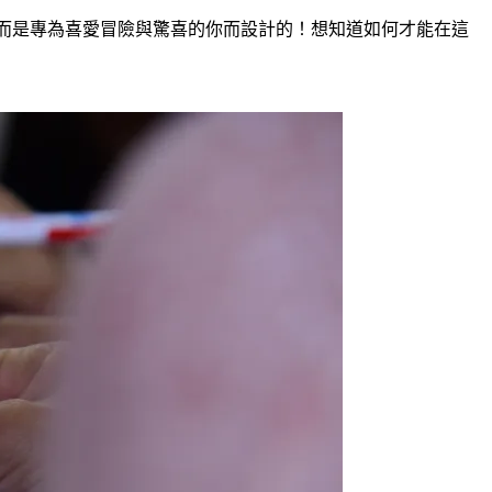
，而是專為喜愛冒險與驚喜的你而設計的！想知道如何才能在這