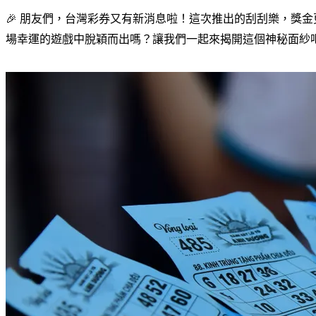
🎉 朋友們，台灣彩券又有新消息啦！這次推出的刮刮樂，獎
場幸運的遊戲中脫穎而出嗎？讓我們一起來揭開這個神秘面紗