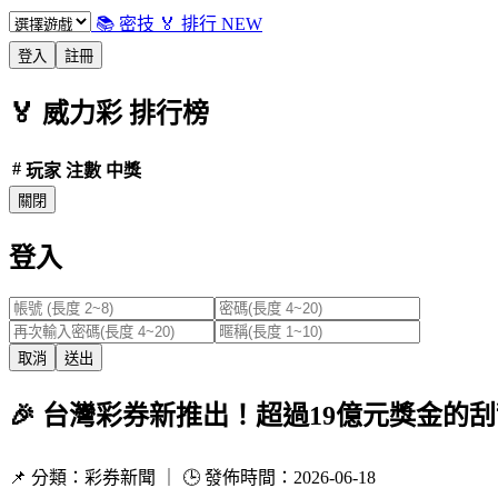
📚 密技
🏅 排行
NEW
登入
註冊
🏅
威力彩
排行榜
#
玩家
注數
中獎
關閉
登入
取消
送出
🎉 台灣彩券新推出！超過19億元獎金的刮
📌 分類：彩券新聞 ｜ 🕒 發佈時間：2026-06-18