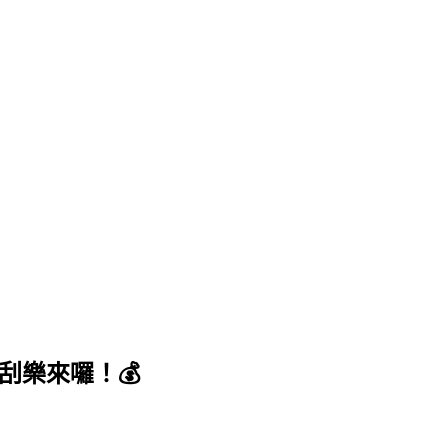
刮樂來囉！💰