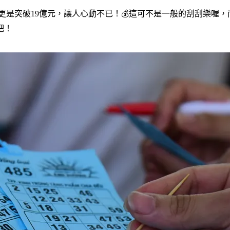
金更是突破19億元，讓人心動不已！💰這可不是一般的刮刮樂喔
吧！