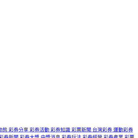
動態
彩券分享
彩券活動
彩券知識
彩票新聞
台灣彩券
運動彩券
彩券新聞
彩券大獎
中獎消息
彩券玩法
彩券經營
彩券產業
彩票