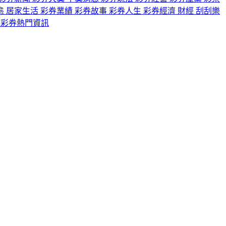
態
居家生活
彩券業績
彩券故事
彩券人生
彩券經濟
財經
刮刮樂
聞
彩券熱門資訊