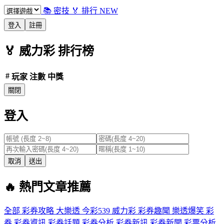
📚 密技
🏅 排行
NEW
登入
註冊
🏅
威力彩
排行榜
#
玩家
注數
中獎
關閉
登入
取消
送出
🔥 熱門文章推薦
全部
彩券攻略
大樂透
今彩539
威力彩
彩券趣聞
樂透爆笑
彩
券
彩券資訊
彩券話題
彩券分析
彩券新訊
彩券新聞
彩票分析