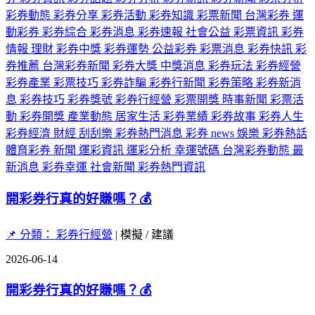
彩券動態
彩券分享
彩券活動
彩券知識
彩票新聞
台灣彩券
運
動彩券
彩券綜合
彩券消息
彩券速報
社會公益
彩票資訊
彩券
情報
理財
彩券中獎
彩券運勢
公益彩券
彩票消息
彩券快訊
彩
券推薦
台灣彩券新聞
彩券大獎
中獎消息
彩券玩法
彩券經營
彩券產業
彩票技巧
彩券詐騙
彩券行新聞
彩券策略
彩券新消
息
彩券技巧
彩券獎號
彩券行經營
彩票開獎
時事新聞
彩票活
動
彩券開獎
產業動態
居家生活
彩券業績
彩券故事
彩券人生
彩券經濟
財經
刮刮樂
彩券熱門消息
彩券 news
娛樂
彩券熱話
體育彩券
新聞
運彩資訊
運彩分析
幸運號碼
台灣彩券動態
最
新消息
彩券幸運
社會新聞
彩券熱門資訊
開彩券行真的好賺嗎？💰
📌 分類：
彩券行經營
| 模擬 / 建議
2026-06-14
開彩券行真的好賺嗎？💰