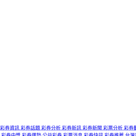
彩券資訊
彩券話題
彩券分析
彩券新訊
彩券新聞
彩票分析
彩券
財
彩券中獎
彩券運勢
公益彩券
彩票消息
彩券快訊
彩券推薦
台灣