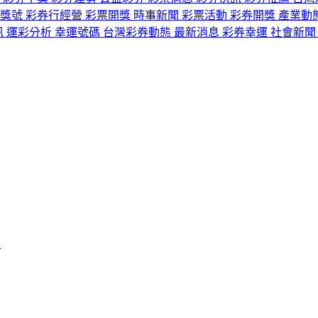
券獎號
彩券行經營
彩票開獎
時事新聞
彩票活動
彩券開獎
產業動
訊
運彩分析
幸運號碼
台灣彩券動態
最新消息
彩券幸運
社會新
