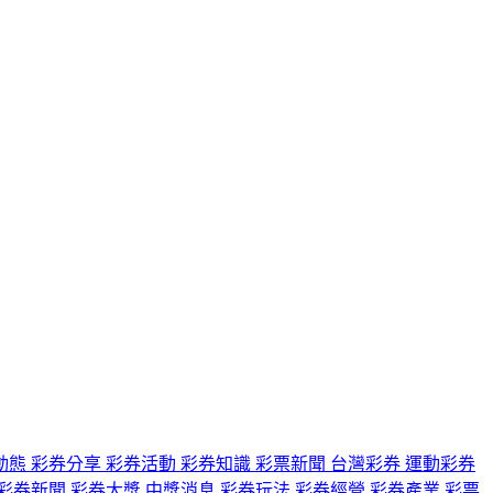
動態
彩券分享
彩券活動
彩券知識
彩票新聞
台灣彩券
運動彩券
彩券新聞
彩券大獎
中獎消息
彩券玩法
彩券經營
彩券產業
彩票