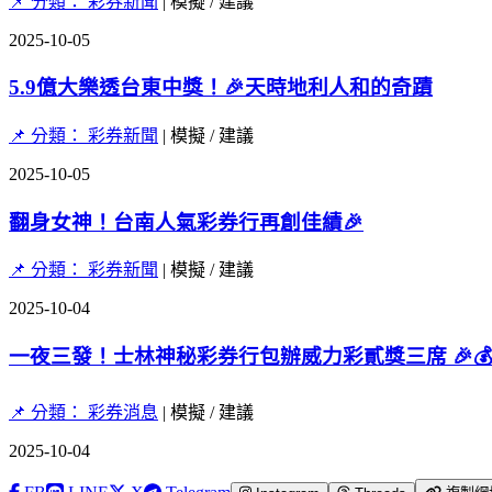
📌 分類：
彩券新聞
| 模擬 / 建議
2025-10-05
5.9億大樂透台東中獎！🎉天時地利人和的奇蹟
📌 分類：
彩券新聞
| 模擬 / 建議
2025-10-05
翻身女神！台南人氣彩券行再創佳績🎉
📌 分類：
彩券新聞
| 模擬 / 建議
2025-10-04
一夜三發！士林神秘彩券行包辦威力彩貳獎三席 🎉
📌 分類：
彩券消息
| 模擬 / 建議
2025-10-04