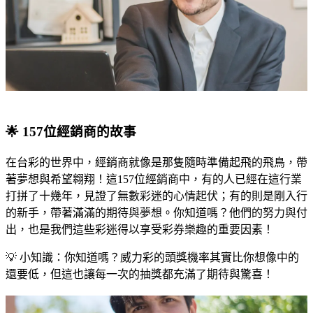
🌟 157位經銷商的故事
在台彩的世界中，經銷商就像是那隻隨時準備起飛的飛鳥，帶
著夢想與希望翱翔！這157位經銷商中，有的人已經在這行業
打拼了十幾年，見證了無數彩迷的心情起伏；有的則是剛入行
的新手，帶著滿滿的期待與夢想。你知道嗎？他們的努力與付
出，也是我們這些彩迷得以享受彩券樂趣的重要因素！
💡 小知識：你知道嗎？威力彩的頭獎機率其實比你想像中的
還要低，但這也讓每一次的抽獎都充滿了期待與驚喜！