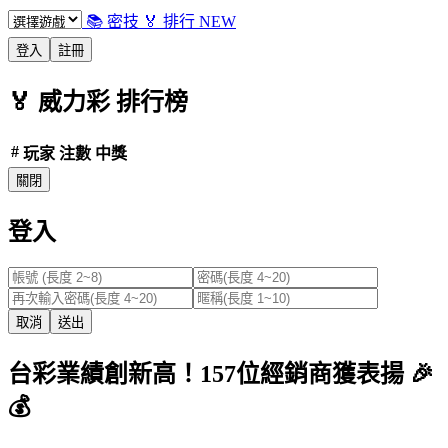
📚 密技
🏅 排行
NEW
登入
註冊
🏅
威力彩
排行榜
#
玩家
注數
中獎
關閉
登入
取消
送出
台彩業績創新高！157位經銷商獲表揚 🎉
💰