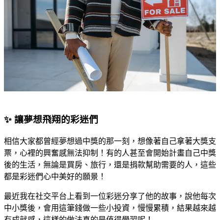
✨ 讓夢想飛翔的彩迷們
相信大家都曾經夢想過中獎的那一刻，想像著自己拿著大獎支
票，心裡的興奮感無法抑制！有的人甚至會開始計畫自己中獎
後的生活，無論是買房、旅行，還是捐款幫助需要的人，這些
都是彩迷們心中美好的願景！
最近我在社交平台上看到一位彩迷分享了他的故事，說他每次
中小獎後，會用這筆錢做一些小投資，慢慢累積，結果越來越
有成就感，這樣的做法真的是值得學習呢！