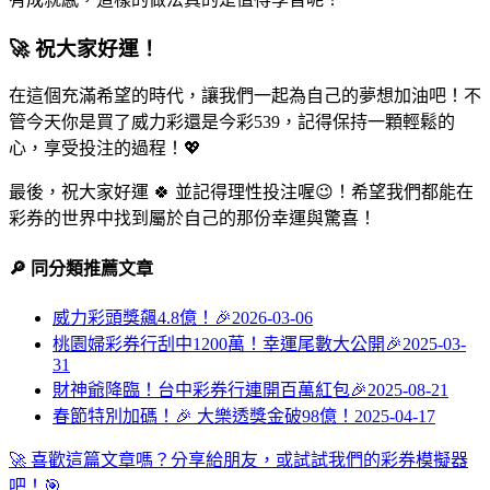
🚀 祝大家好運！
在這個充滿希望的時代，讓我們一起為自己的夢想加油吧！不
管今天你是買了威力彩還是今彩539，記得保持一顆輕鬆的
心，享受投注的過程！💖
最後，祝大家好運 🍀 並記得理性投注喔😉！希望我們都能在
彩券的世界中找到屬於自己的那份幸運與驚喜！
🔎 同分類推薦文章
威力彩頭獎飆4.8億！🎉
2026-03-06
桃園婦彩券行刮中1200萬！幸運尾數大公開🎉
2025-03-
31
財神爺降臨！台中彩券行連開百萬紅包🎉
2025-08-21
春節特別加碼！🎉 大樂透獎金破98億！
2025-04-17
🚀 喜歡這篇文章嗎？分享給朋友，或試試我們的彩券模擬器
吧！🎯