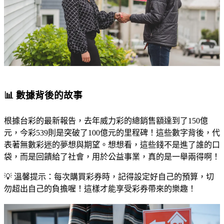
📊 數據背後的故事
根據台彩的最新報告，去年威力彩的總銷售額達到了150億
元，今彩539則是突破了100億元的里程碑！這些數字背後，代
表著無數彩迷的夢想與期望。想想看，這些錢不是進了誰的口
袋，而是回饋給了社會，用於公益事業，真的是一舉兩得啊！
💡 溫馨提示：每次購買彩券時，記得設定好自己的預算，切
勿超出自己的負擔喔！這樣才能享受彩券帶來的樂趣！