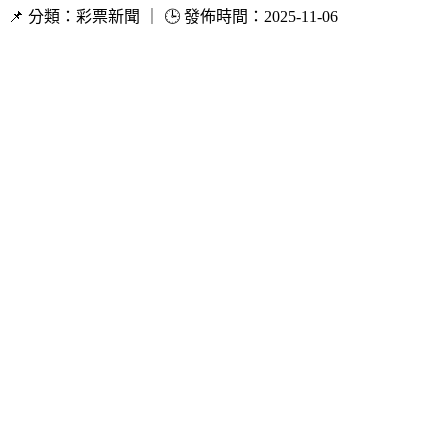
📌 分類：彩票新聞 ｜ 🕒 發佈時間：2025-11-06