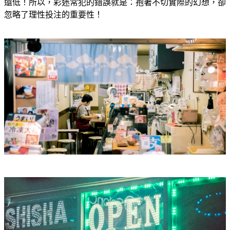
還低！所以，彩迷常犯的錯誤就是：抱著不切實際的幻想，卻
忽略了理性投注的重要性！