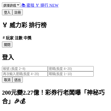
📚 密技
🏅 排行
NEW
登入
註冊
🏅
威力彩
排行榜
#
玩家
注數
中獎
關閉
登入
取消
送出
200元變2.27億！彩券行老闆曝「神秘巧
合」🎉💰