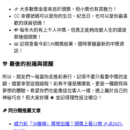
🎉 大多數獎金是來自於頭獎，但小獎也有其魅力！
🧙‍♂️ 幸運號碼可以是你的生日、紀念日，也可以是你最喜
歡的球員號碼！
💸 每年大約有上千人中獎，但真正能夠改變人生的還是
那幾個頭獎！
📅 記得查看今彩539開獎結果，隨時掌握最新的中獎資
訊！
🎊 最後的祝福與提醒
所以，朋友們～每當你走進彩券行，記得不要只看重中獎的金
額，還要享受這個過程！彩券不僅是賭運氣，更是一種期待與
夢想的體驗。希望你們也能像這位客人一樣，遇上屬於自己的
神秘巧合！祝大家好運 🍀 並記得理性投注喔😉！
🔎 同分類推薦文章
威力彩「30連槓」獎號出爐！頭獎上看12億 🎉💰
2025-