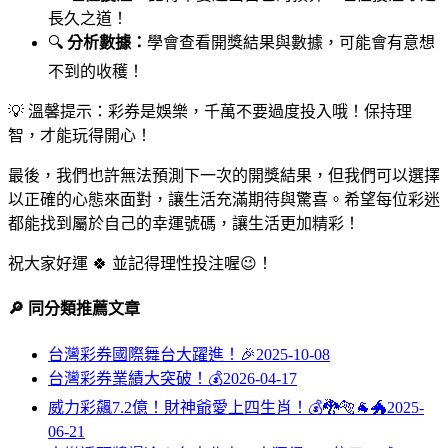
長久之道！
🔍
分析數據：
學會查看開獎結果與數據，可能會有意想
不到的收穫！
💡 溫馨提示：彩券是娛樂，千萬不要過度投入哦！保持理
智，才能玩得開心！
最後，我們也許無法預測下一次的開獎結果，但我們可以選擇
以正確的心態來面對，讓生活充滿期待與驚喜。希望每位彩迷
都能找到屬於自己的幸運號碼，讓生活更加精彩！
祝大家好運 🍀 並記得理性投注喔😉！
🔎 同分類推薦文章
台灣彩券國際舞台大躍進！🎉
2025-10-08
台灣彩券業績大突破！💰
2026-04-17
威力彩飆7.2億！財神爺愛上四生肖！💰🐉🐅🐐🐲
2025-
06-21