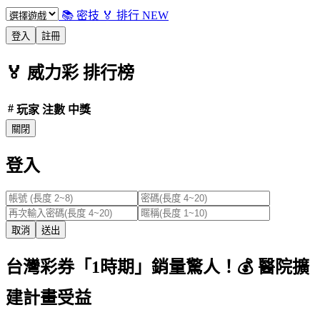
📚 密技
🏅 排行
NEW
登入
註冊
🏅
威力彩
排行榜
#
玩家
注數
中獎
關閉
登入
取消
送出
台灣彩券「1時期」銷量驚人！💰 醫院擴
建計畫受益