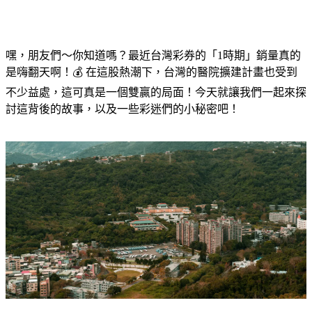
嘿，朋友們～你知道嗎？最近台灣彩券的「1時期」銷量真的
是嗨翻天啊！💰 在這股熱潮下，台灣的醫院擴建計畫也受到
不少益處，這可真是一個雙贏的局面！今天就讓我們一起來探
討這背後的故事，以及一些彩迷們的小秘密吧！