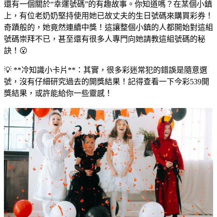
還有一個關於“幸運號碼”的有趣故事。你知道嗎？在某個小鎮
上，有位老奶奶堅持使用她已故丈夫的生日號碼來購買彩券！
奇蹟般的，她竟然連續中獎！這讓整個小鎮的人都開始對這組
號碼崇拜不已，甚至還有很多人專門向她請教這組號碼的秘
訣！😮
💡 **冷知識小卡片**：其實，很多彩迷常犯的錯誤是隨意選
號，沒有仔細研究過去的開獎結果！記得查看一下今彩539開
獎結果，或許能給你一些靈感！