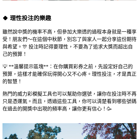
🍀 理性投注的樂趣
雖然說中獎的機率不高，但參加大樂透的過程本身就是一種享
受！朋友們～在這個中秋節，別忘了與家人一起分享這份期待
與希望。🎊 投注時記得要理性，不要為了追求大獎而超出自
己的預算！
💡 **溫馨提示區塊**：在你購買彩券之前，先設定好自己的
預算，這樣才能確保玩得開心又不心疼。理性投注，才是真正
的智慧！
熱門的威力彩模擬工具也可以幫助你選號，讓你在投注時不再
只是憑運氣。而且，透過這些工具，你可以清楚看到哪些號碼
在過去的開獎中出現的頻率高，讓你更有信心！🥳