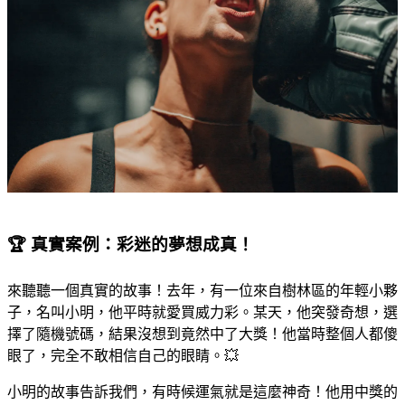
🏆 真實案例：彩迷的夢想成真！
來聽聽一個真實的故事！去年，有一位來自樹林區的年輕小夥
子，名叫小明，他平時就愛買威力彩。某天，他突發奇想，選
擇了隨機號碼，結果沒想到竟然中了大獎！他當時整個人都傻
眼了，完全不敢相信自己的眼睛。💥
小明的故事告訴我們，有時候運氣就是這麼神奇！他用中獎的