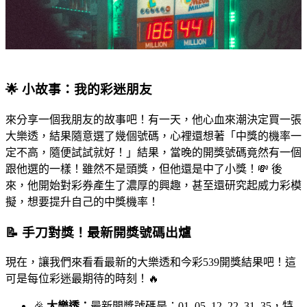
🌟 小故事：我的彩迷朋友
來分享一個我朋友的故事吧！有一天，他心血來潮決定買一張
大樂透，結果隨意選了幾個號碼，心裡還想著「中獎的機率一
定不高，隨便試試就好！」結果，當晚的開獎號碼竟然有一個
跟他選的一樣！雖然不是頭獎，但他還是中了小獎！💸 後
來，他開始對彩券產生了濃厚的興趣，甚至還研究起威力彩模
擬，想要提升自己的中獎機率！
📝 手刀對獎！最新開獎號碼出爐
現在，讓我們來看看最新的大樂透和今彩539開獎結果吧！這
可是每位彩迷最期待的時刻！🔥
🎉
大樂透：
最新開獎號碼是：01, 05, 12, 22, 31, 35，特