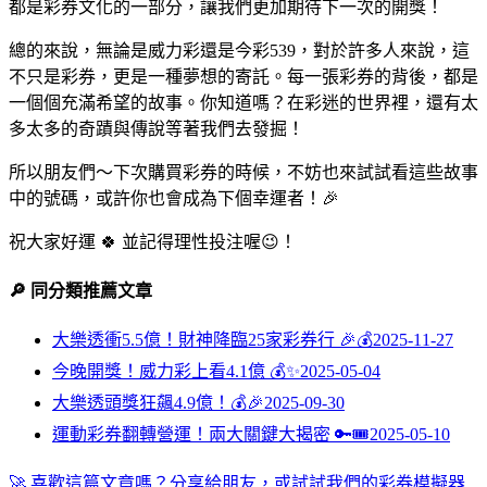
都是彩券文化的一部分，讓我們更加期待下一次的開獎！
總的來說，無論是威力彩還是今彩539，對於許多人來說，這
不只是彩券，更是一種夢想的寄託。每一張彩券的背後，都是
一個個充滿希望的故事。你知道嗎？在彩迷的世界裡，還有太
多太多的奇蹟與傳說等著我們去發掘！
所以朋友們～下次購買彩券的時候，不妨也來試試看這些故事
中的號碼，或許你也會成為下個幸運者！🎉
祝大家好運 🍀 並記得理性投注喔😉！
🔎 同分類推薦文章
大樂透衝5.5億！財神降臨25家彩券行 🎉💰
2025-11-27
今晚開獎！威力彩上看4.1億 💰✨
2025-05-04
大樂透頭獎狂飆4.9億！💰🎉
2025-09-30
運動彩券翻轉營運！兩大關鍵大揭密 🔑🎟️
2025-05-10
🚀 喜歡這篇文章嗎？分享給朋友，或試試我們的彩券模擬器