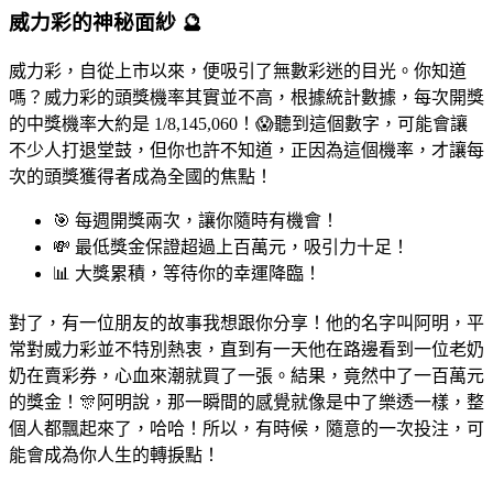
威力彩的神秘面紗 🔮
威力彩，自從上市以來，便吸引了無數彩迷的目光。你知道
嗎？威力彩的頭獎機率其實並不高，根據統計數據，每次開獎
的中獎機率大約是 1/8,145,060！😱聽到這個數字，可能會讓
不少人打退堂鼓，但你也許不知道，正因為這個機率，才讓每
次的頭獎獲得者成為全國的焦點！
🎯 每週開獎兩次，讓你隨時有機會！
💸 最低獎金保證超過上百萬元，吸引力十足！
📊 大獎累積，等待你的幸運降臨！
對了，有一位朋友的故事我想跟你分享！他的名字叫阿明，平
常對威力彩並不特別熱衷，直到有一天他在路邊看到一位老奶
奶在賣彩券，心血來潮就買了一張。結果，竟然中了一百萬元
的獎金！🎊阿明說，那一瞬間的感覺就像是中了樂透一樣，整
個人都飄起來了，哈哈！所以，有時候，隨意的一次投注，可
能會成為你人生的轉捩點！