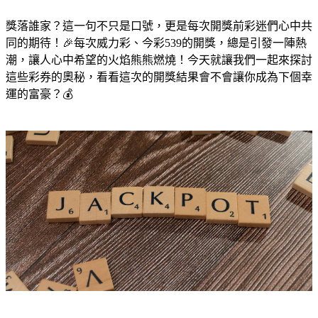
獎落誰家？這一句不只是口號，更是每次開獎前彩迷們心中共
同的期待！🎉每次威力彩、今彩539的開獎，總是引發一陣熱
潮，讓人心中希望的火焰熊熊燃燒！今天就讓我們一起來探討
這些彩券的奧秘，看看這次的開獎結果會不會讓你成為下個幸
運的富豪？💰