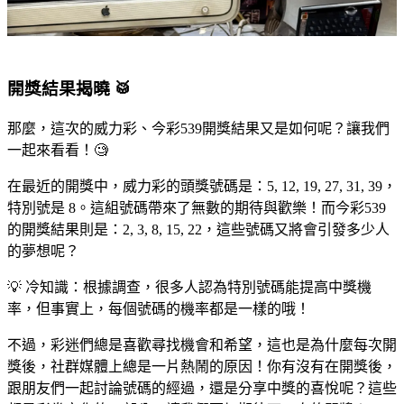
開獎結果揭曉 🥁
那麼，這次的威力彩、今彩539開獎結果又是如何呢？讓我們
一起來看看！🧐
在最近的開獎中，威力彩的頭獎號碼是：5, 12, 19, 27, 31, 39，
特別號是 8。這組號碼帶來了無數的期待與歡樂！而今彩539
的開獎結果則是：2, 3, 8, 15, 22，這些號碼又將會引發多少人
的夢想呢？
💡 冷知識：根據調查，很多人認為特別號碼能提高中獎機
率，但事實上，每個號碼的機率都是一樣的哦！
不過，彩迷們總是喜歡尋找機會和希望，這也是為什麼每次開
獎後，社群媒體上總是一片熱鬧的原因！你有沒有在開獎後，
跟朋友們一起討論號碼的經過，還是分享中獎的喜悅呢？這些