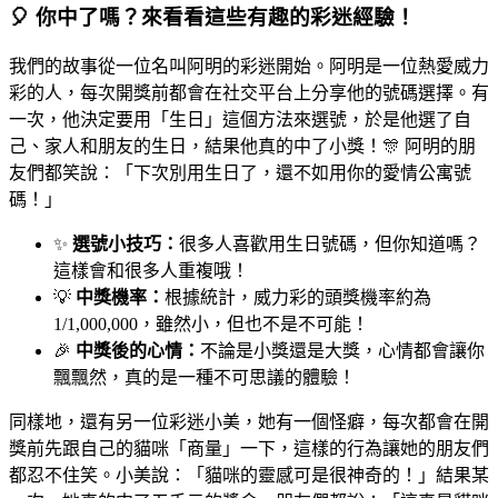
🎈 你中了嗎？來看看這些有趣的彩迷經驗！
我們的故事從一位名叫阿明的彩迷開始。阿明是一位熱愛威力
彩的人，每次開獎前都會在社交平台上分享他的號碼選擇。有
一次，他決定要用「生日」這個方法來選號，於是他選了自
己、家人和朋友的生日，結果他真的中了小獎！🎊 阿明的朋
友們都笑說：「下次別用生日了，還不如用你的愛情公寓號
碼！」
✨
選號小技巧：
很多人喜歡用生日號碼，但你知道嗎？
這樣會和很多人重複哦！
💡
中獎機率：
根據統計，威力彩的頭獎機率約為
1/1,000,000，雖然小，但也不是不可能！
🎉
中獎後的心情：
不論是小獎還是大獎，心情都會讓你
飄飄然，真的是一種不可思議的體驗！
同樣地，還有另一位彩迷小美，她有一個怪癖，每次都會在開
獎前先跟自己的貓咪「商量」一下，這樣的行為讓她的朋友們
都忍不住笑。小美說：「貓咪的靈感可是很神奇的！」結果某