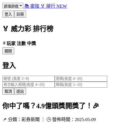
📚 密技
🏅 排行
NEW
登入
註冊
🏅
威力彩
排行榜
#
玩家
注數
中獎
關閉
登入
取消
送出
你中了嗎？4.9億頭獎開獎了！🎉
📌 分類：彩券新聞 ｜ 🕒 發佈時間：2025-05-09