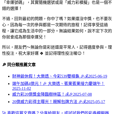
「幸運號碼」，其實隨機選號或是「威力彩模擬」也是一個不
錯的選擇！
不過，回到最初的問題，你中了嗎？如果還沒中獎，也不要灰
心，因為每一次的參與都是一次期待的旅程！記得享受這過
程，讓它成為生活中的一部分。無論結果如何，說不定下次的
你就會成為那個幸運兒！
所以，朋友們～無論你是彩迷還是平常人，記得適度參與，理
性投注，祝大家好運 🍀 並記得理性投注喔😉！
🔎 同分類推薦文章
財神爺休假！大樂透、今彩539雙槓龜 🎉💰
2025-06-19
端午加碼4億元！🎉 大樂透、賓果賓果接力慶端午！
2025-11-02
威力彩20億獎金降臨樹林區！💰🎉
2025-07-08
20億威力彩得主曝光！親解包牌方法 🎉💰
2025-05-17
🚀 喜歡這篇文章嗎？分享給朋友，或試試我們的彩券模擬器