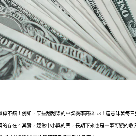
算不錯！例如，某些刮刮樂的中獎機率高達1/3！這意味著每
獎的存在。其實，經常中小獎的票，長期下來也是一筆可觀的收