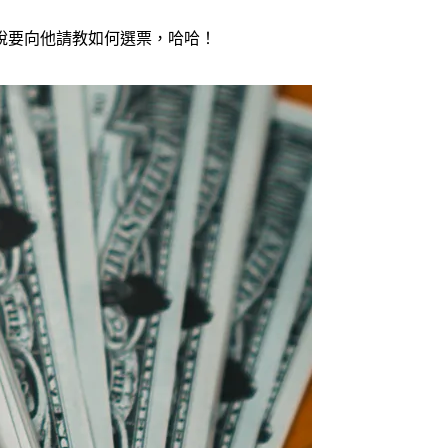
說要向他請教如何選票，哈哈！