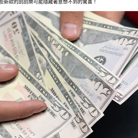
，有些新款的刮刮樂可能隱藏著意想不到的驚喜！