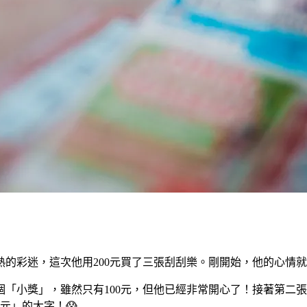
的彩迷，這次他用200元買了三張刮刮樂。剛開始，他的心情
「小獎」，雖然只有100元，但他已經非常開心了！接著第二張
元」的大字！😱