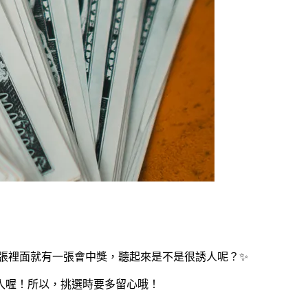
三張裡面就有一張會中獎，聽起來是不是很誘人呢？✨
入喔！所以，挑選時要多留心哦！