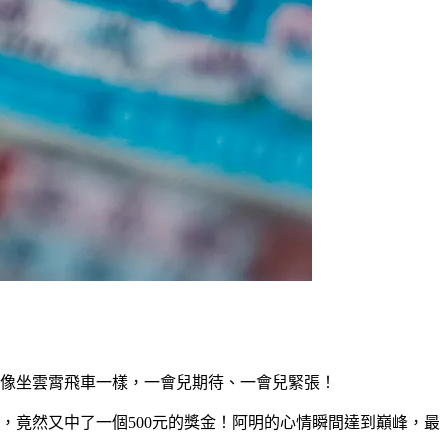
就像坐雲霄飛車一樣，一會兒期待、一會兒緊張！
，竟然又中了一個500元的獎金！阿明的心情瞬間達到巔峰，最