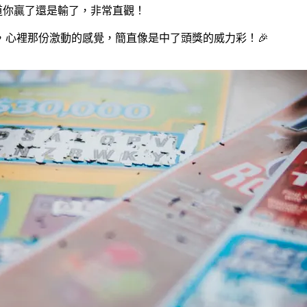
知道你贏了還是輸了，非常直觀！
心裡那份激動的感覺，簡直像是中了頭獎的威力彩！🎉