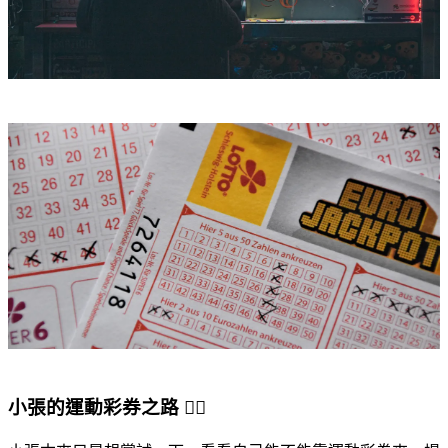
小張的運動彩券之路 🏃‍♂️