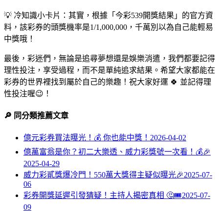
💡 冷知識小卡片：其實，根據「今彩539開獎結果」的官方資
料，該彩券的頭獎機率是1/1,000,000，千萬別以為自己能輕易
中獎哦！
最後，彩迷們，無論是追尋夢想還是娛樂消遣，我們都要記得
理性投注，享受過程，而不是單純追求結果。希望大家都能在
彩券的世界裡找到屬於自己的樂趣！祝大家好運 🍀 並記得理
性投注喔😉！
🔎 同分類推薦文章
億元彩券買法曝光！💰 你也能中獎！
2026-04-02
億萬富翁是你？初二大樂透、威力彩獎號一次看！💰🎉
2025-04-29
威力彩貳獎爆冷門！550萬大獎得主疑似曝光🎉
2025-07-
06
彩券開獎延遲引發猜疑！主持人揭密真相 🤔🎟️
2025-07-
09