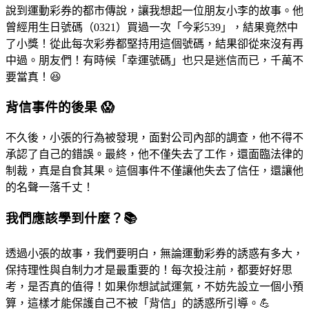
說到運動彩券的都市傳說，讓我想起一位朋友小李的故事。他
曾經用生日號碼（0321）買過一次「今彩539」，結果竟然中
了小獎！從此每次彩券都堅持用這個號碼，結果卻從來沒有再
中過。朋友們！有時候「幸運號碼」也只是迷信而已，千萬不
要當真！😆
背信事件的後果 😱
不久後，小張的行為被發現，面對公司內部的調查，他不得不
承認了自己的錯誤。最終，他不僅失去了工作，還面臨法律的
制裁，真是自食其果。這個事件不僅讓他失去了信任，還讓他
的名聲一落千丈！
我們應該學到什麼？📚
透過小張的故事，我們要明白，無論運動彩券的誘惑有多大，
保持理性與自制力才是最重要的！每次投注前，都要好好思
考，是否真的值得！如果你想試試運氣，不妨先設立一個小預
算，這樣才能保護自己不被「背信」的誘惑所引導。💪