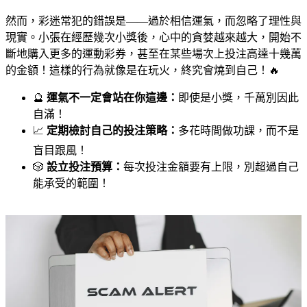
然而，彩迷常犯的錯誤是——過於相信運氣，而忽略了理性與
現實。小張在經歷幾次小獎後，心中的貪婪越來越大，開始不
斷地購入更多的運動彩券，甚至在某些場次上投注高達十幾萬
的金額！這樣的行為就像是在玩火，終究會燒到自己！🔥
🔮
運氣不一定會站在你這邊：
即使是小獎，千萬別因此
自滿！
📈
定期檢討自己的投注策略：
多花時間做功課，而不是
盲目跟風！
🎲
設立投注預算：
每次投注金額要有上限，別超過自己
能承受的範圍！