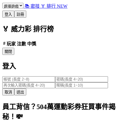
📚 密技
🏅 排行
NEW
登入
註冊
🏅
威力彩
排行榜
#
玩家
注數
中獎
關閉
登入
取消
送出
員工背信？504萬運動彩券狂買事件揭
秘！💸