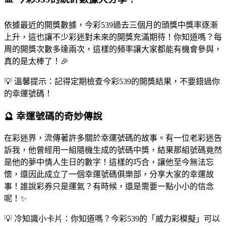
依據最近的開獎數據，今彩539過去三個月的頭獎中獎率逐漸
上升，這也讓不少彩迷對未來的開獎充滿期待！你知道嗎？每
周的開獎次數多達兩次，這樣的頻率讓大家都能有機會參與，
真的是太棒了！🎉
💡 溫馨提示：記得定期檢查今彩539的開獎結果，不要錯過你
的幸運號碼！
🔮 幸運號碼的奇妙傳說
在彩迷界，流傳著許多關於幸運號碼的故事。有一位老彩迷告
訴我，他曾經用一組隨機生成的號碼中獎，結果那組號碼竟然
是他的夢中情人生日的數字！這樣的巧合，讓他至今無法忘
懷，還因此成立了一個幸運號碼俱樂部，分享大家的幸運故
事！誰說彩券只是運氣？有時候，還是需要一點小小的信念
呢！✨
💡 冷知識小卡片：你知道嗎？今彩539的「威力彩模擬」可以