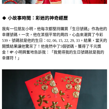
🍀 小故事時間：彩迷的神奇經歷
我有一位朋友小明，他每次都堅持購買「生日號碼」作為他的
幸運號碼。一次，他在某個平常的周四，心血來潮買了今彩
539，號碼就是他的生日：02, 06, 15, 22, 29, 33。結果，當天的
開獎結果讓他驚呆了！他竟然中了5個號碼，獲得了千元獎
金！💸 小明興奮地告訴我：「我覺得我的生日號碼就是我的
幸運符！」