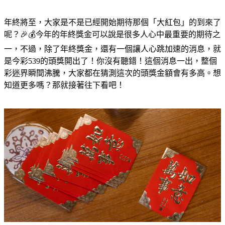
年終將至，大家是不是已經開始期待那個「大紅包」的到來了
呢？🎉💰今年的年終獎金可以說是很多人心中最重要的期待之
一，不過，除了年終獎金，還有一個讓人心跳加速的消息，就
是今彩539的頭獎開出了！你沒有聽錯！這個消息一出，整個
彩迷界瞬間沸騰，大家都在猜測這次的頭獎金額會有多高。想
知道更多嗎？那就接著往下看吧！