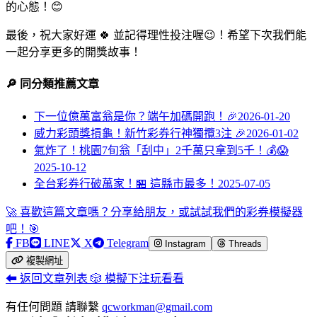
的心態！😊
最後，祝大家好運 🍀 並記得理性投注喔😉！希望下次我們能
一起分享更多的開獎故事！
🔎 同分類推薦文章
下一位億萬富翁是你？端午加碼開跑！🎉
2026-01-20
威力彩頭獎摃龜！新竹彩券行神獨攬3注 🎉
2026-01-02
氣炸了！桃園7旬翁「刮中」2千萬只拿到5千！💰😱
2025-10-12
全台彩券行破萬家！🏪 這縣市最多！
2025-07-05
🚀 喜歡這篇文章嗎？分享給朋友，或試試我們的彩券模擬器
吧！🎯
FB
LINE
X
Telegram
Instagram
Threads
複製網址
⬅ 返回文章列表
🎲 模擬下注玩看看
有任何問題 請聯繫
qcworkman@gmail.com