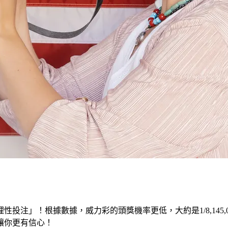
投注」！根據數據，威力彩的頭獎機率更低，大約是1/8,145
讓你更有信心！