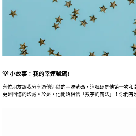
💡 小故事：我的幸運號碼!
有位朋友跟我分享過他追隨的幸運號碼，這號碼是他第一次和
更是回憶的珍藏。於是，他開始相信「數字的魔法」！你們有