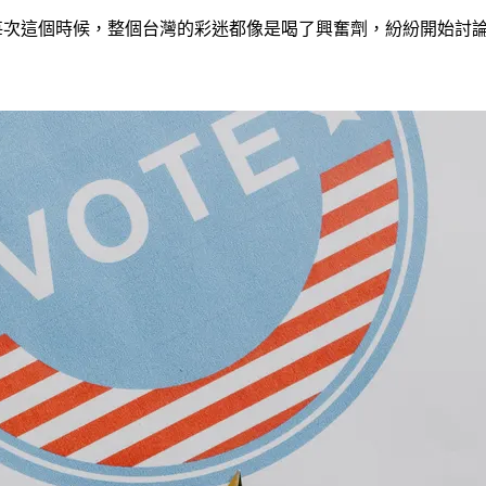
💰！每次這個時候，整個台灣的彩迷都像是喝了興奮劑，紛紛開始