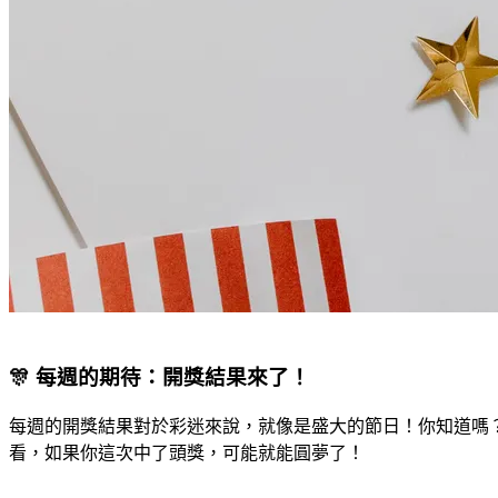
🎊 每週的期待：開獎結果來了！
每週的開獎結果對於彩迷來說，就像是盛大的節日！你知道嗎？根
看，如果你這次中了頭獎，可能就能圓夢了！