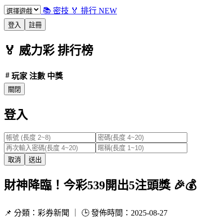
📚 密技
🏅 排行
NEW
登入
註冊
🏅
威力彩
排行榜
#
玩家
注數
中獎
關閉
登入
取消
送出
財神降臨！今彩539開出5注頭獎 🎉💰
📌 分類：彩券新聞 ｜ 🕒 發佈時間：2025-08-27