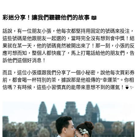
彩迷分享！讓我們聽聽他們的故事 📖
話說，有一位朋友小張，他每次都堅持用固定的號碼來投注，
這些號碼是他跟朋友一起選的，當時完全沒有想到會中獎！結
果就在某一天，他的號碼竟然被開出來了！那一刻，小張的反
應可想而知，整個人都快瘋了，馬上打電話給他的朋友們，告
訴他們這個好消息！
而且，這位小張還跟我們分享了一個小秘密，說他每次買彩券
前，都會喝一杯特別的茶，據說那是他祖傳的“幸運茶”。你相
信嗎？有時候，這些小習慣真的能帶來意想不到的運氣！🍵✨