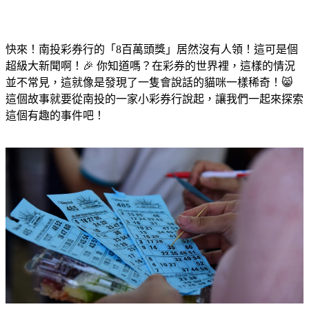
快來！南投彩券行的「8百萬頭獎」居然沒有人領！這可是個
超級大新聞啊！🎉 你知道嗎？在彩券的世界裡，這樣的情況
並不常見，這就像是發現了一隻會說話的貓咪一樣稀奇！😸
這個故事就要從南投的一家小彩券行說起，讓我們一起來探索
這個有趣的事件吧！