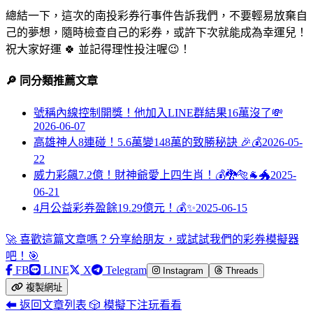
總結一下，這次的南投彩券行事件告訴我們，不要輕易放棄自
己的夢想，隨時檢查自己的彩券，或許下次就能成為幸運兒！
祝大家好運 🍀 並記得理性投注喔😉！
🔎 同分類推薦文章
號稱內線控制開獎！他加入LINE群結果16萬沒了💸
2026-06-07
高雄神人8連碰！5.6萬變148萬的致勝秘訣 🎉💰
2026-05-
22
威力彩飆7.2億！財神爺愛上四生肖！💰🐉🐅🐐🐲
2025-
06-21
4月公益彩券盈餘19.29億元！💰✨
2025-06-15
🚀 喜歡這篇文章嗎？分享給朋友，或試試我們的彩券模擬器
吧！🎯
FB
LINE
X
Telegram
Instagram
Threads
複製網址
⬅ 返回文章列表
🎲 模擬下注玩看看