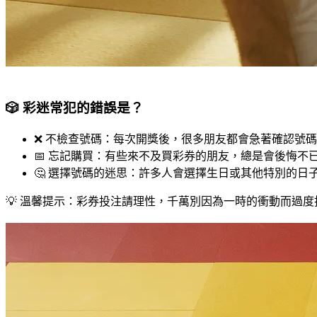
🎲 彩迷常犯的錯誤是？
❌ 不檢查號碼：每次開獎後，很多朋友都會急著確認號
📅 忘記購買：有些來不及買彩券的朋友，總是會後悔不
🤔 選擇號碼的迷思：許多人會選擇生日或其他特別的日
💡 溫馨提示：彩券投注請理性，千萬別因為一時的衝動而過度