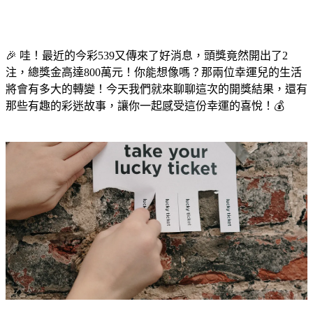
🎉 哇！最近的今彩539又傳來了好消息，頭獎竟然開出了2
注，總獎金高達800萬元！你能想像嗎？那兩位幸運兒的生活
將會有多大的轉變！今天我們就來聊聊這次的開獎結果，還有
那些有趣的彩迷故事，讓你一起感受這份幸運的喜悅！💰