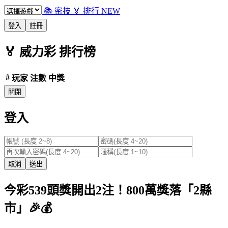
📚 密技
🏅 排行
NEW
登入
註冊
🏅
威力彩
排行榜
#
玩家
注數
中獎
關閉
登入
取消
送出
今彩539頭獎開出2注！800萬獎落「2縣
市」🎉💰