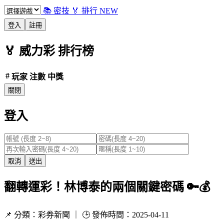
📚 密技
🏅 排行
NEW
登入
註冊
🏅
威力彩
排行榜
#
玩家
注數
中獎
關閉
登入
取消
送出
翻轉運彩！林博泰的兩個關鍵密碼 🔑💰
📌 分類：彩券新聞 ｜ 🕒 發佈時間：2025-04-11