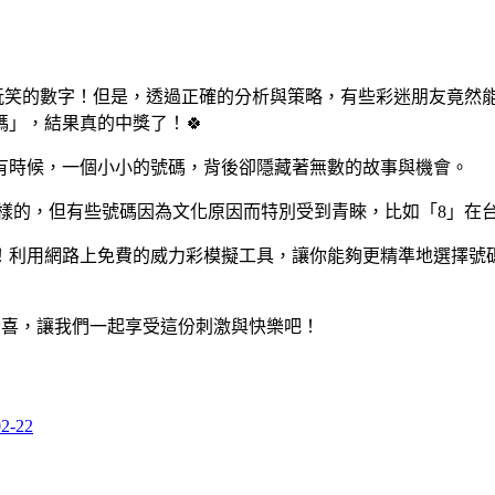
可不是開玩笑的數字！但是，透過正確的分析與策略，有些彩迷朋友
」，結果真的中獎了！🍀
有時候，一個小小的號碼，背後卻隱藏著無數的故事與機會。
一樣的，但有些號碼因為文化原因而特別受到青睞，比如「8」在
！利用網路上免費的威力彩模擬工具，讓你能夠更精準地選擇號
滿驚喜，讓我們一起享受這份刺激與快樂吧！
02-22