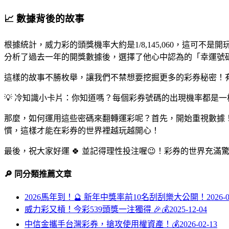
📈 數據背後的故事
根據統計，威力彩的頭獎機率大約是1/8,145,060，這
分析了過去一年的開獎數據後，選擇了他心中認為的「幸運號碼
這樣的故事不勝枚舉，讓我們不禁想要挖掘更多的彩券秘密！
💡 冷知識小卡片：你知道嗎？每個彩券號碼的出現機率都是
那麼，如何運用這些密碼來翻轉運彩呢？首先，開始重視數據
慣，這樣才能在彩券的世界裡越玩越開心！
最後，祝大家好運 🍀 並記得理性投注喔😉！彩券的世界充
🔎 同分類推薦文章
2026馬年到！🔮 新年中獎率前10名刮刮樂大公開！
2026-
威力彩又槓！今彩539頭獎一注獨得 🎉💰
2025-12-04
中信金攜手台灣彩券，搶攻使用權資產！💰
2026-02-13