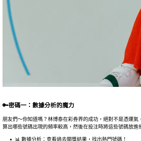
🔑密碼一：數據分析的魔力
朋友們～你知道嗎？林博泰在彩券界的成功，絕對不是憑運氣
算出哪些號碼出現的頻率較高，然後在投注時將這些號碼放進
📊 數據分析：查看過去開獎結果，找出熱門號碼！