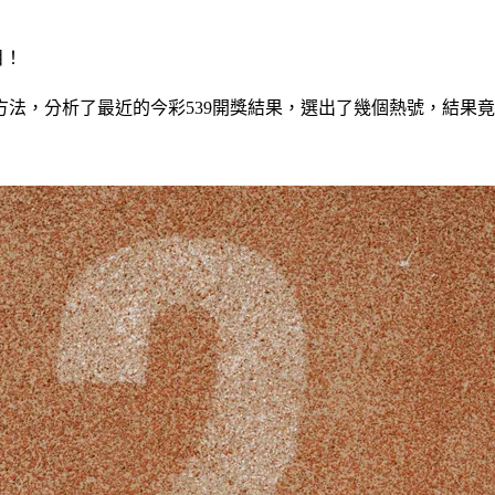
目！
法，分析了最近的今彩539開獎結果，選出了幾個熱號，結果竟