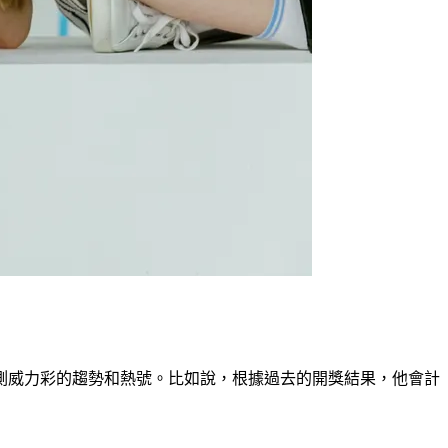
測威力彩的趨勢和熱號。比如說，根據過去的開獎結果，他會計