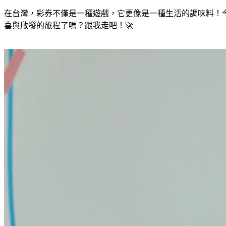
在台灣，彩券不僅是一種遊戲，它更像是一種生活的調味料！
喜與啟發的旅程了嗎？跟我走吧！🚀