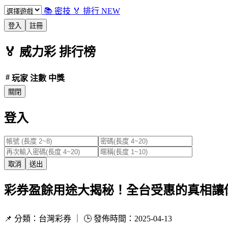
📚 密技
🏅 排行
NEW
登入
註冊
🏅
威力彩
排行榜
#
玩家
注數
中獎
關閉
登入
取消
送出
彩券盈餘用途大揭秘！全台受惠的真相讓你驚
📌 分類：台灣彩券 ｜ 🕒 發佈時間：2025-04-13