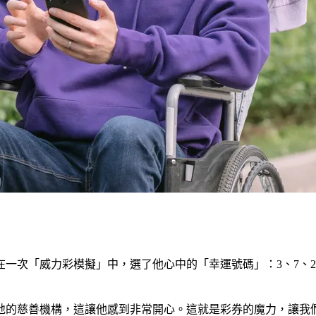
次「威力彩模擬」中，選了他心中的「幸運號碼」：3、7、21、
地的慈善機構，這讓他感到非常開心。這就是彩券的魔力，讓我