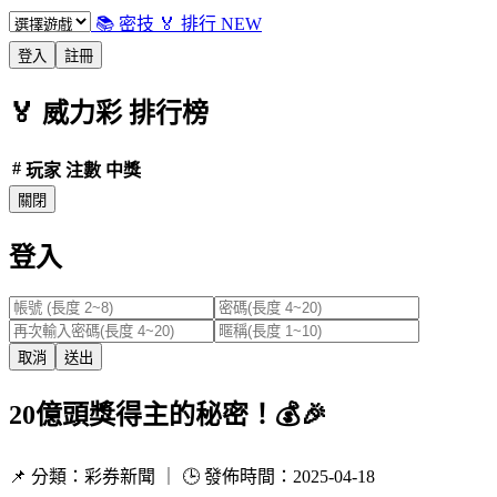
📚 密技
🏅 排行
NEW
登入
註冊
🏅
威力彩
排行榜
#
玩家
注數
中獎
關閉
登入
取消
送出
20億頭獎得主的秘密！💰🎉
📌 分類：彩券新聞 ｜ 🕒 發佈時間：2025-04-18