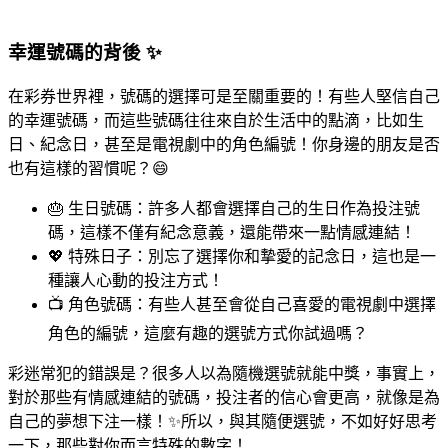
幸運號碼的背後 ✨
在彩券世界裡，號碼的選擇可是至關重要的！有些人堅信自己
的幸運號碼，而這些號碼往往來自於生活中的點滴，比如生
日、紀念日，甚至是電視劇中的角色編號！你身邊的朋友是否
也有這樣的習慣呢？😄
🎂 生日號碼：許多人都會選擇自己的生日作為投注號
碼，這樣不僅有紀念意義，還能帶來一點情感連結！
💖 特殊日子：別忘了選擇你和摯愛的記念日，這也是一
種讓人心動的投注方式！
📺 角色號碼：有些人甚至會從自己喜愛的電視劇中選擇
角色的編號，這麼有趣的選號方式你試過嗎？
彩迷常犯的錯誤是？很多人以為隨機選號就能中獎，事實上，
對於那些有情感連結的號碼，投注者的信心會更高，就像是為
自己的夢想下注一樣！✨所以，與其隨便選號，不如好好思考
一下，那些對你而言特殊的數字！