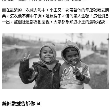
而在最近的一次威力彩中，小王又一次帶著他的幸運號碼去購
票，這次他不僅中了獎，還贏得了20億的驚人金額！這個消息
一出，整個社區都為他慶祝，大家都想知道小王的選號秘訣！
統計數據告訴你 📊