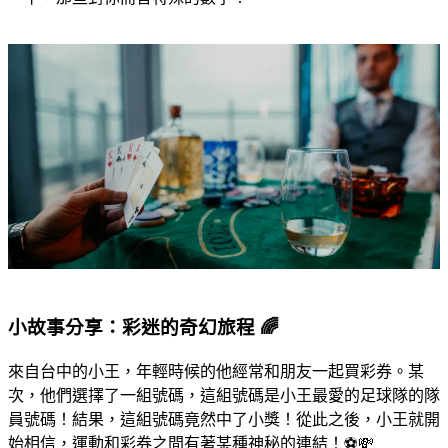
小故事分享：彩迷的奇幻旅程 🌈
來自台中的小王，年輕時候的他經常和朋友一起買彩券。某
次，他們選擇了一組號碼，這組號碼是小王最愛的足球隊的隊
員號碼！結果，這組號碼竟然中了小獎！從此之後，小王就開
始相信，運動和彩券之間有著某種神秘的連結！⚽️💸