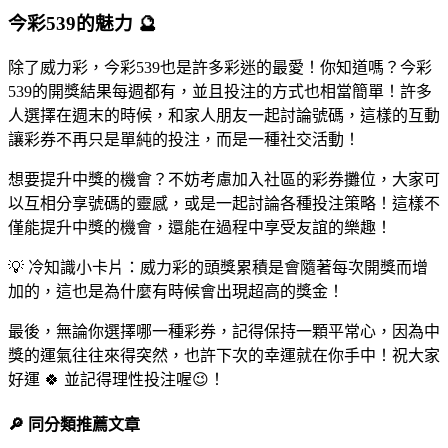
今彩539的魅力 🔮
除了威力彩，今彩539也是許多彩迷的最愛！你知道嗎？今彩
539的開獎結果每週都有，並且投注的方式也相當簡單！許多
人選擇在週末的時候，和家人朋友一起討論號碼，這樣的互動
讓彩券不再只是單純的投注，而是一種社交活動！
想要提升中獎的機會？不妨考慮加入社區的彩券攤位，大家可
以互相分享號碼的靈感，或是一起討論各種投注策略！這樣不
僅能提升中獎的機會，還能在過程中享受友誼的樂趣！
💡 冷知識小卡片：威力彩的頭獎累積是會隨著每次開獎而增
加的，這也是為什麼有時候會出現超高的獎金！
最後，無論你選擇哪一種彩券，記得保持一顆平常心，因為中
獎的運氣往往來得突然，也許下次的幸運就在你手中！祝大家
好運 🍀 並記得理性投注喔😉！
🔎 同分類推薦文章