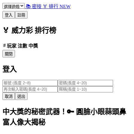
📚 密技
🏅 排行
NEW
登入
註冊
🏅
威力彩
排行榜
#
玩家
注數
中獎
關閉
登入
取消
送出
中大獎的秘密武器！🔑 圓臉小眼蒜頭鼻
富人像大揭秘