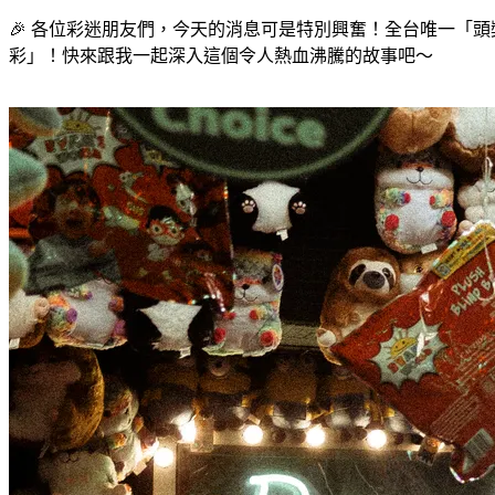
🎉 各位彩迷朋友們，今天的消息可是特別興奮！全台唯一「
彩」！快來跟我一起深入這個令人熱血沸騰的故事吧～