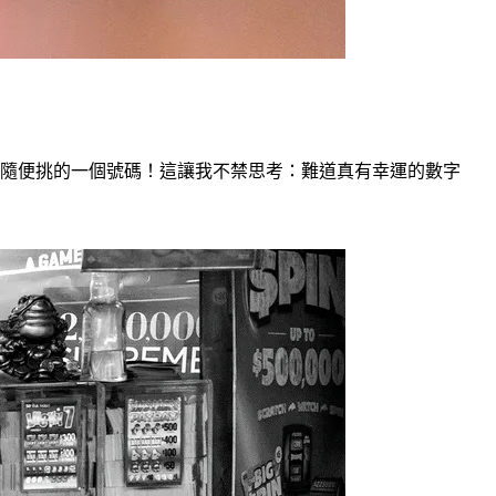
上隨便挑的一個號碼！這讓我不禁思考：難道真有幸運的數字