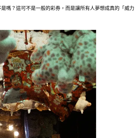
，不是嗎？這可不是一般的彩券，而是讓所有人夢想成真的「威力