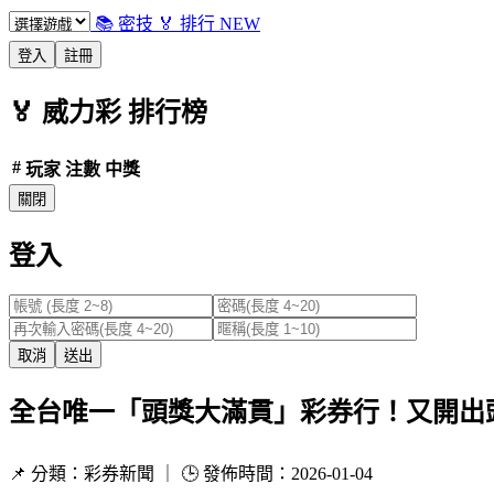
📚 密技
🏅 排行
NEW
登入
註冊
🏅
威力彩
排行榜
#
玩家
注數
中獎
關閉
登入
取消
送出
全台唯一「頭獎大滿貫」彩券行！又開出頭獎8
📌 分類：彩券新聞 ｜ 🕒 發佈時間：2026-01-04