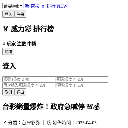
📚 密技
🏅 排行
NEW
登入
註冊
🏅
威力彩
排行榜
#
玩家
注數
中獎
關閉
登入
取消
送出
台彩銷量爆炸！政府急喊停 🚨💰
📌 分類：台灣彩券 ｜ 🕒 發佈時間：2025-04-05