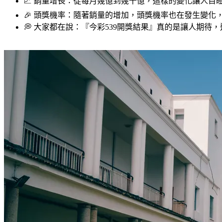
📈 銷量增長：從每月幾億到幾十億，這樣的變化讓人目
🎉 頭獎機率：隨著銷量的增加，頭獎機率也在發生變化
💭 大家都在說：『今彩539開獎結果』真的是讓人期待