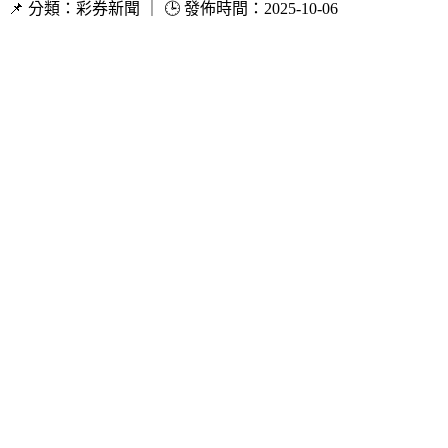
📌 分類：彩券新聞 ｜ 🕒 發佈時間：2025-10-06