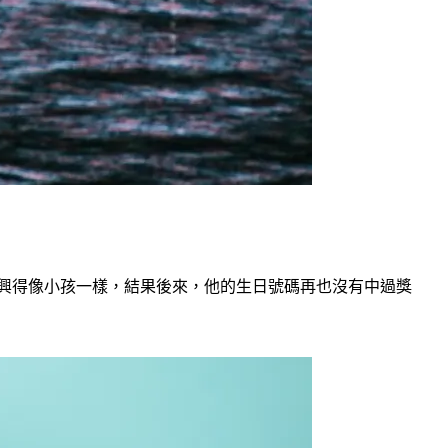
高興得像小孩一樣，結果後來，他的生日號碼再也沒有中過獎