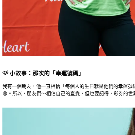
💡 小故事：那次的「幸運號碼」
我有一個朋友，他一直相信「每個人的生日就是他們的幸運號碼
😅。所以，朋友們～相信自己的直覺，但也要記得，彩券的世