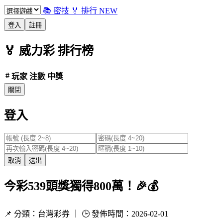
📚 密技
🏅 排行
NEW
登入
註冊
🏅
威力彩
排行榜
#
玩家
注數
中獎
關閉
登入
取消
送出
今彩539頭獎獨得800萬！🎉💰
📌 分類：台灣彩券 ｜ 🕒 發佈時間：2026-02-01