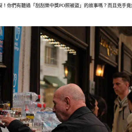
！你們有聽過「刮刮樂中獎PO照被盜」的故事嗎？而且兇手竟然