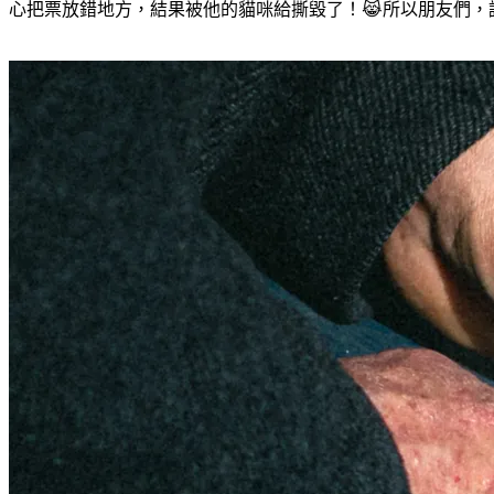
心把票放錯地方，結果被他的貓咪給撕毀了！😹所以朋友們