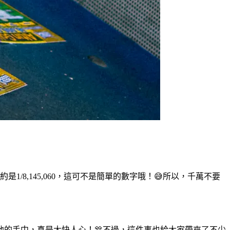
8,145,060，這可不是簡單的數字哦！😅所以，千萬不要
的手中，真是大快人心！🎊不過，這件事也給大家帶來了不少