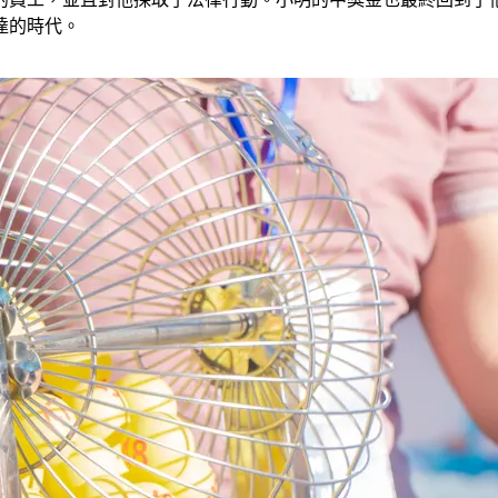
達的時代。