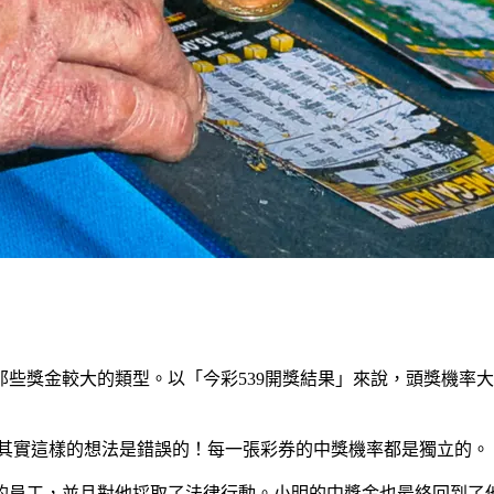
金較大的類型。以「今彩539開獎結果」來說，頭獎機率大約是1/
，其實這樣的想法是錯誤的！每一張彩券的中獎機率都是獨立的。
的員工，並且對他採取了法律行動。小明的中獎金也最終回到了他