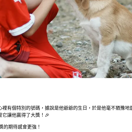
心裡有個特別的號碼，據說是他爺爺的生日，於是他毫不猶豫地
它讓他贏得了大獎！🎉
中獎的期待感會更強！