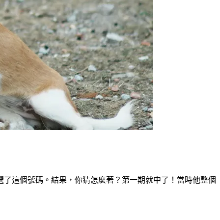
選了這個號碼。結果，你猜怎麼著？第一期就中了！當時他整個