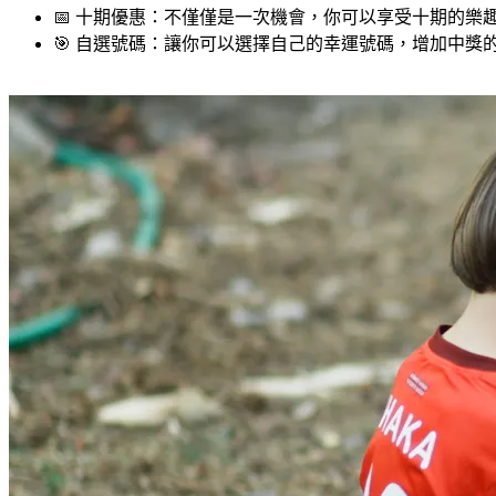
📅 十期優惠：不僅僅是一次機會，你可以享受十期的樂
🎯 自選號碼：讓你可以選擇自己的幸運號碼，增加中獎