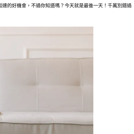
加速的好機會，不過你知道嗎？今天就是最後一天！千萬別錯過