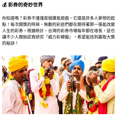
💰 彩券的奇妙世界
你知道嗎？彩券不僅僅是個運氣遊戲，它還是許多人夢想的起
點！每次開獎的時候，無數的彩迷們都在期待著那一張能改變
人生的彩券。根據統計，台灣的彩券市場每年都在增長，這也
讓不少人開始認真研究『威力彩模擬』，希望能找到贏取大獎
的秘訣！