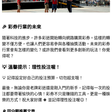
🎉 彩券行業的未來
隨著科技的進步，許多彩迷開始轉向網路購買彩券。這樣的轉
變不僅方便，也讓人們更容易參與各種抽獎活動。未來的彩券
行業會有怎樣的變化？或許我們會看到更多創新的玩法！你覺
得呢？
💡 溫馨提示：理性投注喔！
💡 記得設定好自己的投注預算，切勿超支哦！
最後，無論你是老牌彩迷還是剛入門的新手，記得每一次的投
注都要帶著愉快的心情！彩券不只是賺錢的工具，更是一種娛
樂的方式！祝大家好運 🍀 並記得理性投注喔😉！
🔎 同分類推薦文章