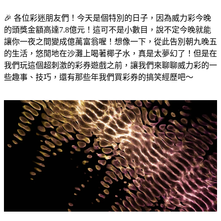
🎉 各位彩迷朋友們！今天是個特別的日子，因為威力彩今晚
的頭獎金額高達7.8億元！這可不是小數目，說不定今晚就能
讓你一夜之間變成億萬富翁喔！想像一下，從此告別朝九晚五
的生活，悠閒地在沙灘上喝著椰子水，真是太夢幻了！但是在
我們玩這個超刺激的彩券遊戲之前，讓我們來聊聊威力彩的一
些趣事、技巧，還有那些年我們買彩券的搞笑經歷吧～