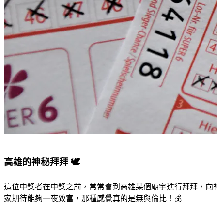
高雄的神秘拜拜 🕊️
這位中獎者在中獎之前，常常會到高雄某個廟宇進行拜拜，向
家期待能夠一夜致富，那種感覺真的是無與倫比！💰