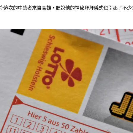
！💥這次的中獎者來自高雄，聽說他的神秘拜拜儀式也引起了不