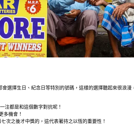
都會選擇生日、紀念日等特別的號碼，這樣的選擇聽起來很浪漫，
你的每一注都是和這個數字對抗呢！
有更多機會！
的第七次之後才中獎的，這代表著持之以恆的重要性！