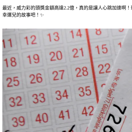
最近，威力彩的頭獎金額高達2.2億，真的是讓人心跳加速啊
幸運兒的故事吧！✨