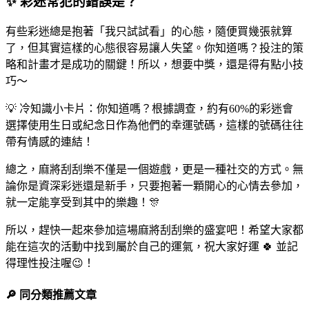
✨ 彩迷常犯的錯誤是？
有些彩迷總是抱著「我只試試看」的心態，隨便買幾張就算
了，但其實這樣的心態很容易讓人失望。你知道嗎？投注的策
略和計畫才是成功的關鍵！所以，想要中獎，還是得有點小技
巧～
💡 冷知識小卡片：你知道嗎？根據調查，約有60%的彩迷會
選擇使用生日或紀念日作為他們的幸運號碼，這樣的號碼往往
帶有情感的連結！
總之，麻將刮刮樂不僅是一個遊戲，更是一種社交的方式。無
論你是資深彩迷還是新手，只要抱著一顆開心的心情去參加，
就一定能享受到其中的樂趣！🎊
所以，趕快一起來參加這場麻將刮刮樂的盛宴吧！希望大家都
能在這次的活動中找到屬於自己的運氣，祝大家好運 🍀 並記
得理性投注喔😉！
🔎 同分類推薦文章