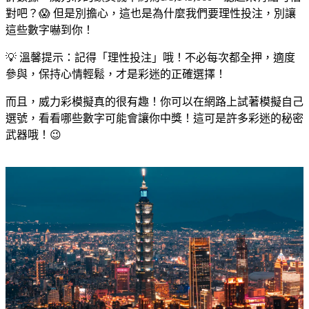
對吧？😱 但是別擔心，這也是為什麼我們要理性投注，別讓
這些數字嚇到你！
💡 溫馨提示：記得「理性投注」哦！不必每次都全押，適度
參與，保持心情輕鬆，才是彩迷的正確選擇！
而且，威力彩模擬真的很有趣！你可以在網路上試著模擬自己
選號，看看哪些數字可能會讓你中獎！這可是許多彩迷的秘密
武器哦！😉