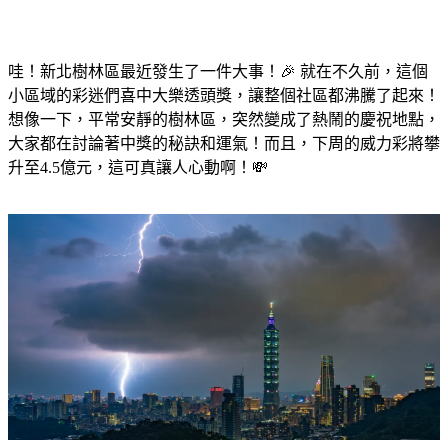
哇！新北樹林區最近發生了一件大事！🎉 就在不久前，這個
小區域的彩迷們喜中大樂透頭獎，讓整個社區都沸騰了起來！
想像一下，平常安靜的樹林區，突然變成了熱鬧的慶祝地點，
大家都在討論著中獎的秘訣和運氣！而且，下周的威力彩將攀
升至4.5億元，這可真讓人心動啊！💸