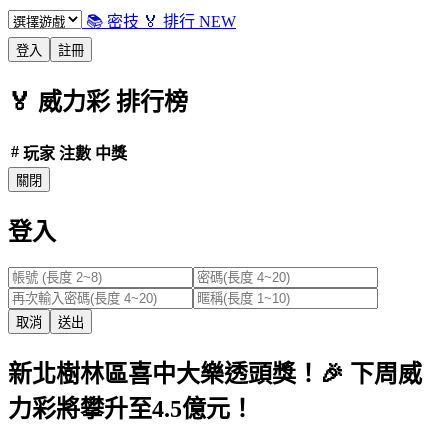
📚 密技
🏅 排行
NEW
登入
註冊
🏅
威力彩
排行榜
#
玩家
注數
中獎
關閉
登入
取消
送出
新北樹林區喜中大樂透頭獎！🎉 下周威
力彩將攀升至4.5億元！