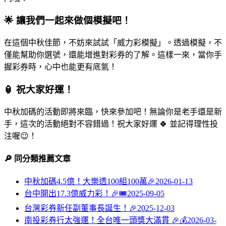
🌟 讓我們一起來做個模擬吧！
在這個中秋佳節，不妨來試試「威力彩模擬」。透過模擬，不
僅能幫助你選號，還能增進對彩券的了解。這樣一來，當你手
握彩券時，心中也能更有底氣！
🏮 祝大家好運！
中秋加碼的活動即將來臨，快來參加吧！無論你是老手還是新
手，這次的活動絕對不容錯過！祝大家好運 🍀 並記得理性投
注喔😉！
🔎 同分類推薦文章
中秋加碼4.5億！大樂透100組100萬🎉
2026-01-13
台中開出17.3億威力彩！🎉🎟️
2025-09-05
台灣彩券新任副董事長誕生！🎉
2025-12-03
南投彩券行太強運！全台唯一頭獎大滿貫 🎉💰
2026-03-