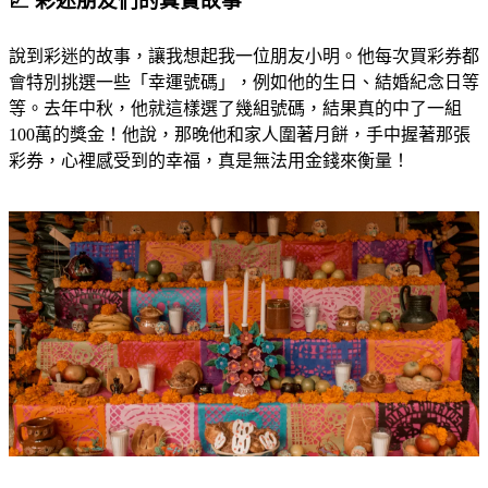
📈 彩迷朋友們的真實故事
說到彩迷的故事，讓我想起我一位朋友小明。他每次買彩券都
會特別挑選一些「幸運號碼」，例如他的生日、結婚紀念日等
等。去年中秋，他就這樣選了幾組號碼，結果真的中了一組
100萬的獎金！他說，那晚他和家人圍著月餅，手中握著那張
彩券，心裡感受到的幸福，真是無法用金錢來衡量！