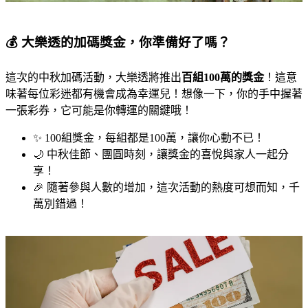
💰 大樂透的加碼獎金，你準備好了嗎？
這次的中秋加碼活動，大樂透將推出
百組100萬的獎金
！這意
味著每位彩迷都有機會成為幸運兒！想像一下，你的手中握著
一張彩券，它可能是你轉運的關鍵哦！
✨ 100組獎金，每組都是100萬，讓你心動不已！
🌙 中秋佳節、團圓時刻，讓獎金的喜悅與家人一起分
享！
🎉 隨著參與人數的增加，這次活動的熱度可想而知，千
萬別錯過！