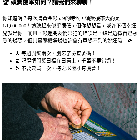
🏆 頭獎機率如何？讓我們來聊聊！
你知道嗎？每次購買今彩539的時候，頭獎機率大約是
1/1,000,000！這聽起來似乎很低，但你想想看，或許下個幸運
兒就是你！而且，彩迷朋友們常犯的錯誤是，總是選擇自己熟
悉的號碼，但其實隨機選號也許會有意想不到的好運哦！🍀
🎯 每週開獎兩次，別忘了檢查號碼！
📅 記得把開獎日標在日曆上，千萬不要錯過！
🤞 不要只買一次，持之以恆才有機會！