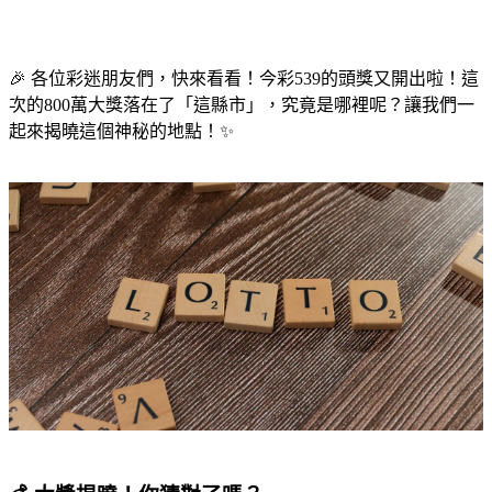
🎉 各位彩迷朋友們，快來看看！今彩539的頭獎又開出啦！這
次的800萬大獎落在了「這縣市」，究竟是哪裡呢？讓我們一
起來揭曉這個神秘的地點！✨