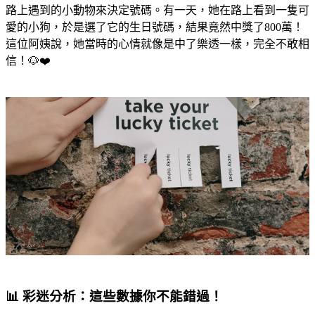
路上遇到的小動物來決定號碼。有一天，她在路上看到一隻可
愛的小狗，於是選了它的生日號碼，結果竟然中獎了800萬！
這位阿姨說，她當時的心情就像是中了樂透一樣，完全不敢相
信！🐶❤️
📊 彩迷分析：這些數據你不能錯過！