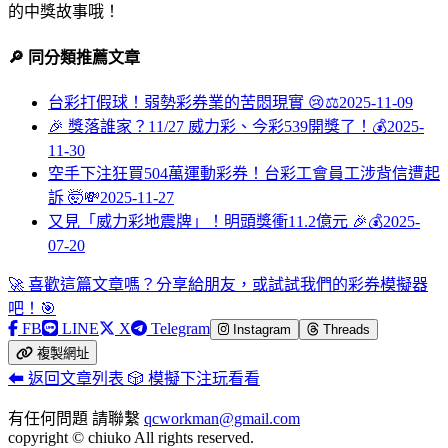
的中獎故事哦！
🔎 同分類推薦文章
台彩打假球！弱勢彩券業的苦悶現實 😢⚖️
2025-11-09
🎉 獎落誰家？11/27 威力彩、今彩539開獎了！💰
2025-
11-30
空手下注狂買504萬運動彩券！台彩工會員工涉背信遭起
訴 🤯💸
2025-11-27
又見「威力彩地震牌」！明頭獎衝11.2億元 🎉💰
2025-
07-20
🚀 喜歡這篇文章嗎？分享給朋友，或試試我們的彩券模擬器
吧！🎯
FB
LINE
X
Telegram
Instagram
Threads
複製網址
⬅ 返回文章列表
🎲 模擬下注玩看看
有任何問題 請聯繫
qcworkman@gmail.com
copyright © chiuko All rights reserved.