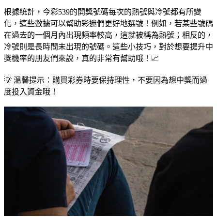
根據統計，今彩539的開獎號碼每次的熱號與冷號都有所變
化，這些數據可以幫助彩迷們更好地選號！例如，若某些號碼
在過去的一個月內出現頻率較高，這就被稱為熱號；相反的，
冷號則是長時間未出現的號碼。這些小技巧，對於想要提升中
獎機率的朋友們來說，真的非常有幫助哦！📈
💡 溫馨提示：購買彩券時要保持理性，不要因為想中獎而過
度投入資金哦！