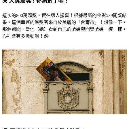
💰 大獎揭曉！你猜對了嗎？
這次的800萬頭獎，實在讓人振奮！根據最新的今彩539開獎結
果，這個幸運的獲獎者來自於美麗的「台南市」！想像一下，
那個瞬間，當他（她）看到自己的號碼與開獎號碼一模一樣，
心裡會有多激動啊！😱