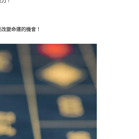
魅力！
能是改變命運的機會！