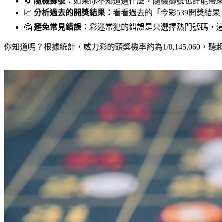
🔄
隨機擲號：
如果你不知道選什麼，隨機擲號也許能帶
📈
分析過去的開獎結果：
看看過去的「今彩539開獎結
🤔
避免常見錯誤：
彩迷常犯的錯誤是只選擇熱門號碼，
你知道嗎？根據統計，威力彩的頭獎機率約為1/8,145,06