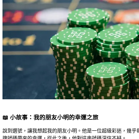
📖 小故事：我的朋友小明的幸運之旅
說到選號，讓我想起我的朋友小明。他是一位超級彩迷，幾乎每
牌號碼帶來的幸運，從此之後，他對這串號碼深信不疑。