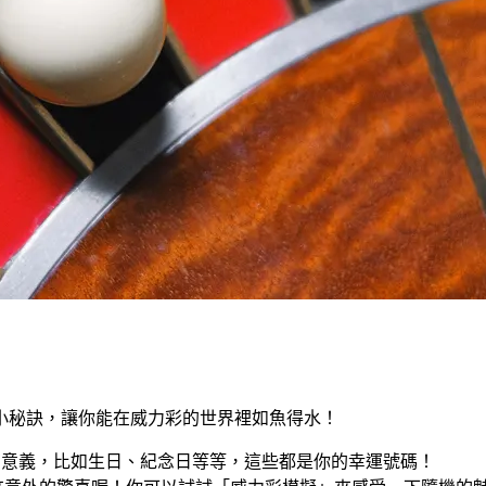
小秘訣，讓你能在威力彩的世界裡如魚得水！
有意義，比如生日、紀念日等等，這些都是你的幸運號碼！