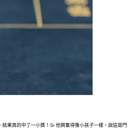
結果真的中了一小獎！🥳 他興奮得像小孩子一樣，說這是門