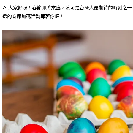
🎉 大家好呀！春節即將來臨，這可是台灣人最期待的時刻之
透的春節加碼活動等著你喔！