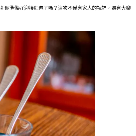
💰 你準備好迎接紅包了嗎？這次不僅有家人的祝福，還有大樂