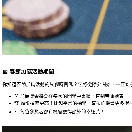
📅 春節加碼活動期間！
你知道春節加碼活動的具體時間嗎？它將從除夕開始，一直到
🎊 加碼獎金將會在每次的開獎中累積，直到春節結束！
🏆 頭獎機率更高！比起平常的抽獎，這次的機會更多哦
🎉 每位參與者都有機會獲得額外的幸運獎！