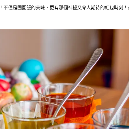
一！不僅是團圓飯的美味，更有那個神秘又令人期待的紅包時刻！