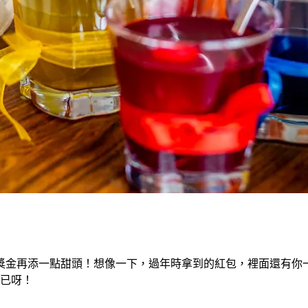
金再添一點甜頭！想像一下，過年時拿到的紅包，裡面還有你一
不已呀！