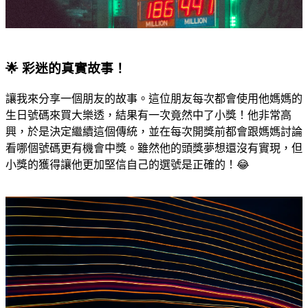
🌟 彩迷的真實故事！
讓我來分享一個朋友的故事。這位朋友每次都會使用他媽媽的
生日號碼來買大樂透，結果有一次竟然中了小獎！他非常高
興，於是決定繼續這個傳統，並在每次開獎前都會跟媽媽討論
看哪個號碼更有機會中獎。雖然他的頭獎夢想還沒有實現，但
小獎的獲得讓他更加堅信自己的選號是正確的！😂