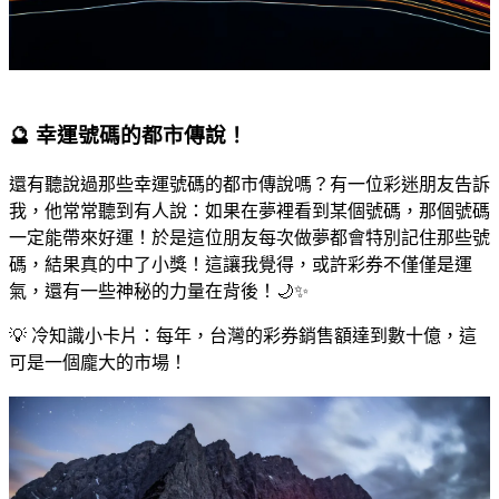
🔮 幸運號碼的都市傳說！
還有聽說過那些幸運號碼的都市傳說嗎？有一位彩迷朋友告訴
我，他常常聽到有人說：如果在夢裡看到某個號碼，那個號碼
一定能帶來好運！於是這位朋友每次做夢都會特別記住那些號
碼，結果真的中了小獎！這讓我覺得，或許彩券不僅僅是運
氣，還有一些神秘的力量在背後！🌙✨
💡 冷知識小卡片：每年，台灣的彩券銷售額達到數十億，這
可是一個龐大的市場！