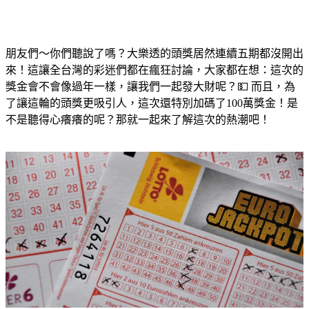
朋友們～你們聽說了嗎？大樂透的頭獎居然連續五期都沒開出
來！這讓全台灣的彩迷們都在瘋狂討論，大家都在想：這次的
獎金會不會像過年一樣，讓我們一起發大財呢？💵 而且，為
了讓這輪的頭獎更吸引人，這次還特別加碼了100萬獎金！是
不是聽得心癢癢的呢？那就一起來了解這次的熱潮吧！