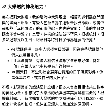
🎉 大樂透的神秘魅力！
每次提到大樂透，我的腦海中就浮現出一幅幅彩迷們熬夜等開
獎的畫面。想想，有些人甚至會為了選號去找算命師，或者依
賴那些「幸運號碼」的都市傳說。你也許會問：「我的生日號
碼會不會中獎？」其實，這樣的想法並不罕見，根據統計，很
多彩迷都是以生日、紀念日等特殊日子作為選號的依據！
🎂 號碼選擇：許多人選擇生日號碼，因為這些號碼對他
們來說意義非凡。
🧙‍♂️ 幸運傳說：有些人相信某些數字會帶來好運，例如
「8」在華人文化中被視為吉祥數字。
📅 開獎日：有些彩迷會選擇在特定的日子購買彩券，像
是逢年過節，或是自己的大日子。
不過，彩迷常犯的錯誤是什麼呢？很多人會盲目相信某些數字
的神秘力量，卻忽視了大樂透的頭獎機率其實是相當低的！根
據資料顯示，每次購買大樂透的中獎機率僅有1/8,145,060，聽
起來好像很可怕吧？但這正是讓人心跳加速的原因啊～