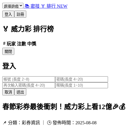
📚 密技
🏅 排行
NEW
登入
註冊
🏅
威力彩
排行榜
#
玩家
注數
中獎
關閉
登入
取消
送出
春節彩券最後衝刺！威力彩上看12億🎉💰
📌 分類：彩券資訊 ｜ 🕒 發佈時間：2025-08-08