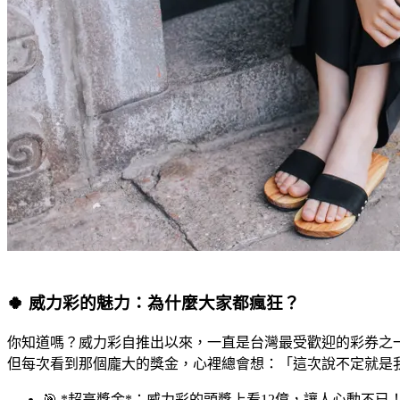
🍀 威力彩的魅力：為什麼大家都瘋狂？
你知道嗎？威力彩自推出以來，一直是台灣最受歡迎的彩券之一！
但每次看到那個龐大的獎金，心裡總會想：「這次說不定就是
🎯 *超高獎金*：威力彩的頭獎上看12億，讓人心動不已