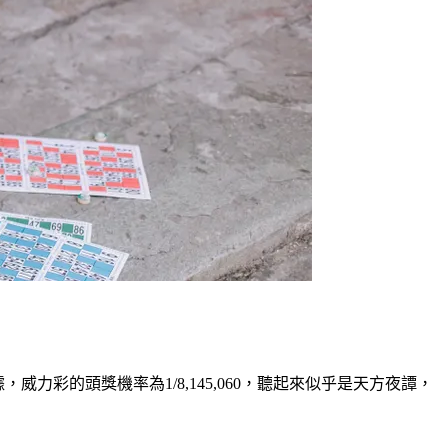
彩的頭獎機率為1/8,145,060，聽起來似乎是天方夜譚，