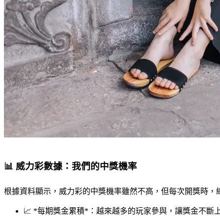
📊 威力彩數據：我們的中獎機率
根據資料顯示，威力彩的中獎機率雖然不高，但每次開獎時，總
📈 *每期獎金累積*：越來越多的玩家參與，讓獎金不斷