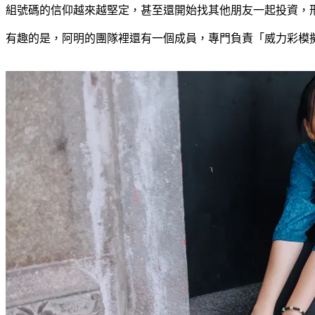
組號碼的信仰越來越堅定，甚至還開始找其他朋友一起投資，形
有趣的是，阿明的團隊裡還有一個成員，專門負責「威力彩模