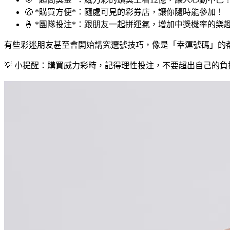
🤑 *購買方便*：隨處可見的彩券店，讓你隨時能參加！
🤞 *團隊投注*：跟朋友一起拼運氣，增加中獎機率的樂
有些彩迷朋友甚至會開始講究選號技巧，像是「幸運號碼」的
💡 小提醒：購買威力彩時，記得理性投注，不要超出自己的負