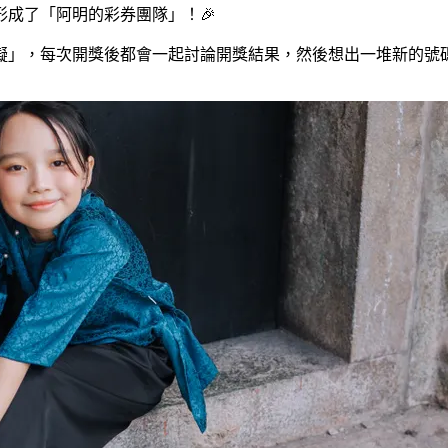
成了「阿明的彩券團隊」！🎉
擬」，每次開獎後都會一起討論開獎結果，然後想出一堆新的號碼