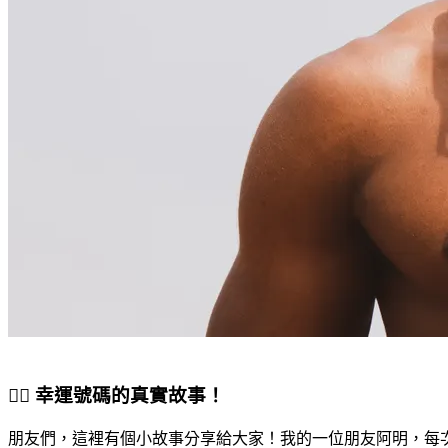
🕵️‍♂️ 幸運號碼的真實故事！
朋友們，這裡有個小故事分享給大家！我的一位朋友阿明，每次