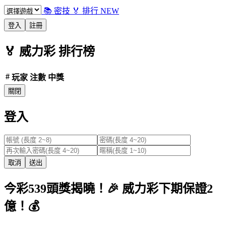
📚 密技
🏅 排行
NEW
登入
註冊
🏅
威力彩
排行榜
#
玩家
注數
中獎
關閉
登入
取消
送出
今彩539頭獎揭曉！🎉 威力彩下期保證2
億！💰