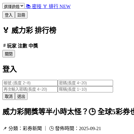
📚 密技
🏅 排行
NEW
登入
註冊
🏅
威力彩
排行榜
#
玩家
注數
中獎
關閉
登入
取消
送出
威力彩開獎等半小時太怪？🕒 全球5彩券
📌 分類：彩券新聞 ｜ 🕒 發佈時間：2025-09-21