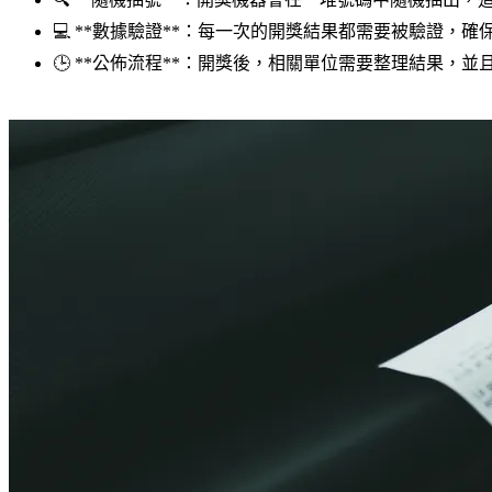
💻 **數據驗證**：每一次的開獎結果都需要被驗證，確
🕒 **公佈流程**：開獎後，相關單位需要整理結果，