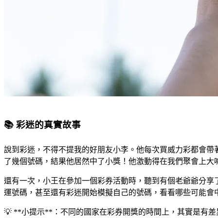
📚 彩迷的真實故事
說到彩迷，不得不提我的好朋友小李。他每次買威力彩都會帶
了幾個號碼，結果他居然中了小獎！他激動得在我們聚會上大喊
還有一次，小王在參加一個彩券活動時，聽到有個老爺爺分享
運號碼，甚至還有彩迷開始模擬自己的號碼，看看哪些可能會
💡 **小提示**：不同的國家在彩券開獎的時間上，其實是有