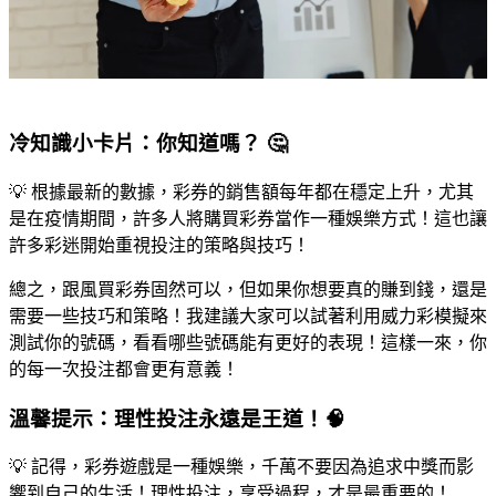
冷知識小卡片：你知道嗎？ 🤔
💡 根據最新的數據，彩券的銷售額每年都在穩定上升，尤其
是在疫情期間，許多人將購買彩券當作一種娛樂方式！這也讓
許多彩迷開始重視投注的策略與技巧！
總之，跟風買彩券固然可以，但如果你想要真的賺到錢，還是
需要一些技巧和策略！我建議大家可以試著利用威力彩模擬來
測試你的號碼，看看哪些號碼能有更好的表現！這樣一來，你
的每一次投注都會更有意義！
溫馨提示：理性投注永遠是王道！🧠
💡 記得，彩券遊戲是一種娛樂，千萬不要因為追求中獎而影
響到自己的生活！理性投注，享受過程，才是最重要的！