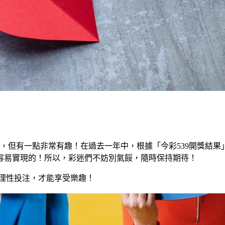
高，但有一點非常有趣！在過去一年中，根據「今彩539開獎結果
容易實現的！所以，彩迷們不妨別氣餒，隨時保持期待！
，理性投注，才能享受樂趣！