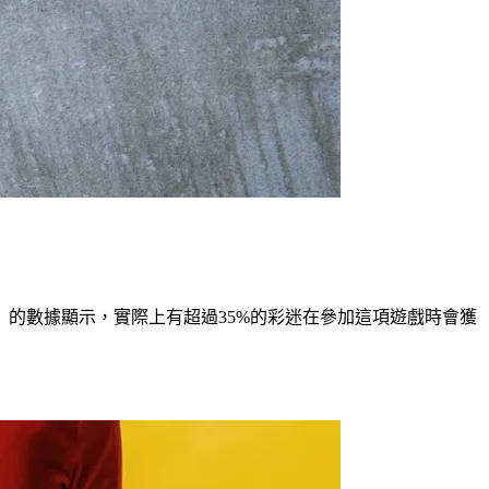
」的數據顯示，實際上有超過35%的彩迷在參加這項遊戲時會獲