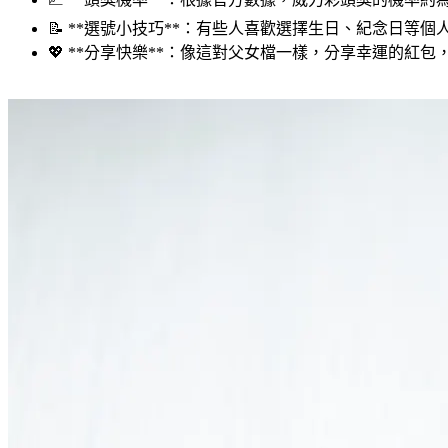
📝 **選號小技巧**：有些人喜歡選擇生日、紀念日
💖 **分享快樂**：像這對父女檔一樣，分享幸運的