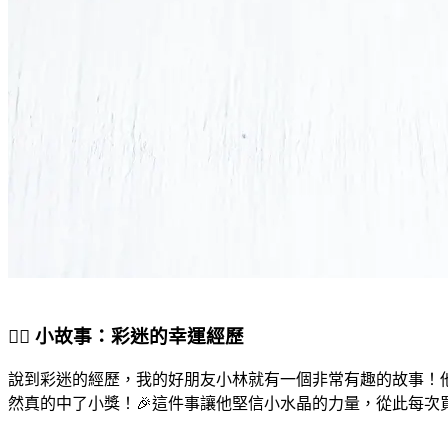
🕵️‍♂️ 小故事：彩迷的幸運經歷
說到彩迷的經歷，我的好朋友小林就有一個非常有趣的故事！他
然真的中了小獎！🎉這件事讓他堅信小水晶的力量，從此每次買彩