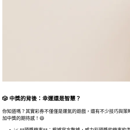
🎲 中獎的背後：幸運還是智慧？
你知道嗎？其實彩券不僅僅是運氣的遊戲，還有不少技巧與策
加中獎的期待感！😄
📈 **頭獎機率**：根據官方數據，威力彩頭獎的機率約為1