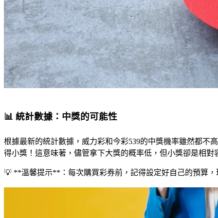
📊 統計數據：中獎的可能性
根據最新的統計數據，威力彩和今彩539的中獎機率雖然都不
得小獎！這意味著，儘管拿下大獎的概率低，但小獎卻是相對
💡 **溫馨提示**：每次購買彩券前，記得設定好自己的預算