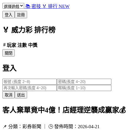
📚 密技
🏅 排行
NEW
登入
註冊
🏅
威力彩
排行榜
#
玩家
注數
中獎
關閉
登入
取消
送出
客人棄單竟中4億！店經理逆襲成贏家💰
📌 分類：彩券新聞 ｜ 🕒 發佈時間：2026-04-21