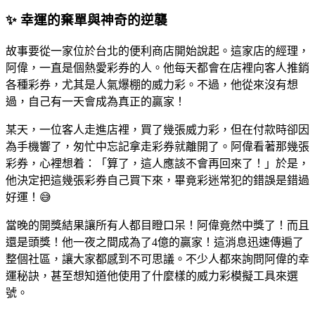
✨ 幸運的棄單與神奇的逆襲
故事要從一家位於台北的便利商店開始說起。這家店的經理，
阿偉，一直是個熱愛彩券的人。他每天都會在店裡向客人推銷
各種彩券，尤其是人氣爆棚的威力彩。不過，他從來沒有想
過，自己有一天會成為真正的贏家！
某天，一位客人走進店裡，買了幾張威力彩，但在付款時卻因
為手機響了，匆忙中忘記拿走彩券就離開了。阿偉看著那幾張
彩券，心裡想着：「算了，這人應該不會再回來了！」於是，
他決定把這幾張彩券自己買下來，畢竟彩迷常犯的錯誤是錯過
好運！😅
當晚的開獎結果讓所有人都目瞪口呆！阿偉竟然中獎了！而且
還是頭獎！他一夜之間成為了4億的贏家！這消息迅速傳遍了
整個社區，讓大家都感到不可思議。不少人都來詢問阿偉的幸
運秘訣，甚至想知道他使用了什麼樣的威力彩模擬工具來選
號。