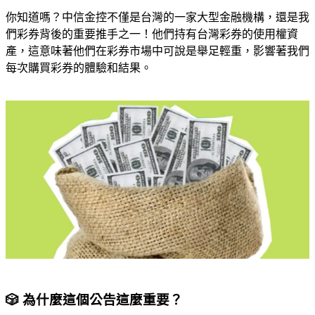
你知道嗎？中信金控不僅是台灣的一家大型金融機構，還是我
們彩券背後的重要推手之一！他們持有台灣彩券的使用權資
產，這意味著他們在彩券市場中可說是舉足輕重，影響著我們
每次購買彩券的體驗和結果。
🎲 為什麼這個公告這麼重要？