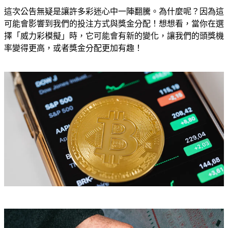
這次公告無疑是讓許多彩迷心中一陣翻騰。為什麼呢？因為這
可能會影響到我們的投注方式與獎金分配！想想看，當你在選
擇「威力彩模擬」時，它可能會有新的變化，讓我們的頭獎機
率變得更高，或者獎金分配更加有趣！