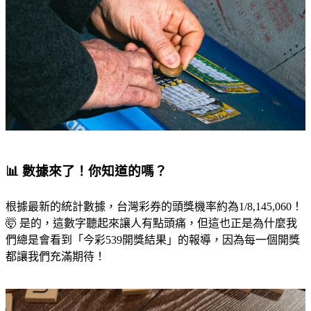
📊 數據來了！你知道的嗎？
根據最新的統計數據，台灣彩券的頭獎機率約為1/8,145,060！
🤯 是的，這數字聽起來讓人有點頭痛，但這也正是為什麼我
們總是會看到「今彩539開獎結果」的報導，因為每一個開獎
都讓我們充滿期待！